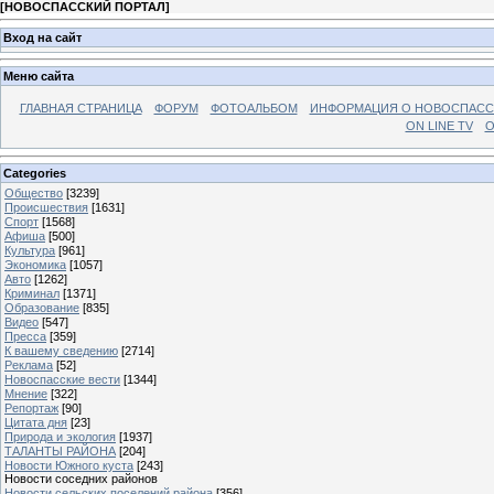
[
НОВОСПАССКИЙ ПОРТАЛ
]
Вход на сайт
Меню сайта
ГЛАВНАЯ СТРАНИЦА
ФОРУМ
ФОТОАЛЬБОМ
ИНФОРМАЦИЯ О НОВОСПАС
ON LINE TV
О
Categories
Общество
[3239]
Происшествия
[1631]
Спорт
[1568]
Афиша
[500]
Культура
[961]
Экономика
[1057]
Авто
[1262]
Криминал
[1371]
Образование
[835]
Видео
[547]
Пресса
[359]
К вашему сведению
[2714]
Реклама
[52]
Новоспасские вести
[1344]
Мнение
[322]
Репортаж
[90]
Цитата дня
[23]
Природа и экология
[1937]
ТАЛАНТЫ РАЙОНА
[204]
Новости Южного куста
[243]
Новости соседних районов
Новости сельских поселений района
[356]