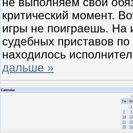
не выполняем свои обяз
критический момент. Во
игры не поиграешь. На 
судебных приставов по
находилось исполнител
дальше »
Calendar
«
Пн
Вт
1
7
8
14
15
21
22
28
29