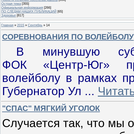
Острая тема
[355]
Официальная информация
[266]
ПО СЛЕДАМ НАШИХ ПУБЛИКАЦИЙ
[65]
Здоровье
[817]
Главная
»
2015
»
Сентябрь
»
14
СОРЕВНОВАНИЯ ПО ВОЛЕЙБОЛУ
В минувшую суб
ФОК «Центр-Юг» п
волейболу в рамках пр
Губернатор Ул
...
Читат
"СПАС" МЯГКИЙ УГОЛОК
Случается так, что мы 