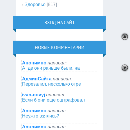
Здоровье
[817]
ВХОД НА САЙТ
НОВЫЕ КОММЕНТАРИИ
Анонимно
написал:
А где они раньше были, на
АдминСайта
написал:
Перезалил, несколько отре
ivan-novyj
написал:
Если б они еще оштрафовал
Анонимно
написал:
Неужто взялись?
Анонимно
написал: