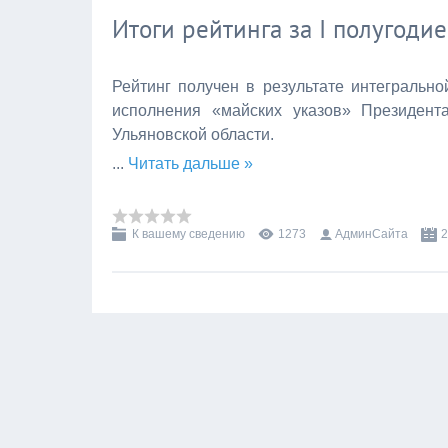
Итоги рейтинга за I полугоди
Рейтинг получен в результате интегральн
исполнения «майских указов» Президент
Ульяновской области.
...
Читать дальше »
К вашему сведению
1273
АдминСайта
2