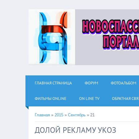
ГЛАВНАЯ СТРАНИЦА
ФОРУМ
ФОТОАЛЬБОМ
ФИЛЬМЫ ОNLINE
ON LINE TV
ОБРАТНАЯ СВЯ
Главная
»
2015
»
Сентябрь
»
21
ДОЛОЙ РЕКЛАМУ УКОЗ