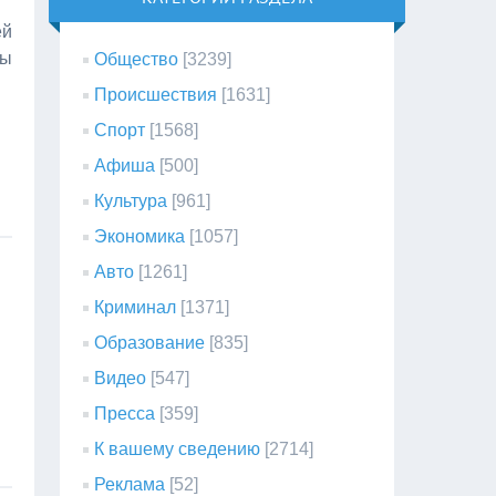
ей
мы
Общество
[3239]
Происшествия
[1631]
Спорт
[1568]
Афиша
[500]
Культура
[961]
Экономика
[1057]
Авто
[1261]
Криминал
[1371]
Образование
[835]
Видео
[547]
Пресса
[359]
К вашему сведению
[2714]
Реклама
[52]