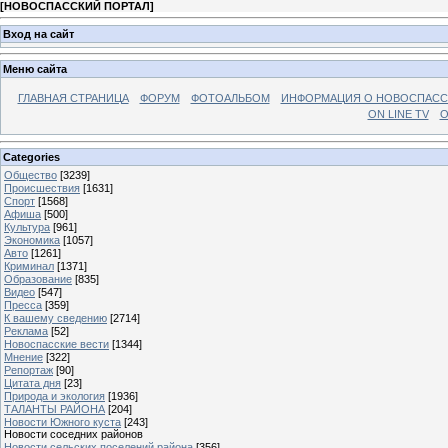
[
НОВОСПАССКИЙ ПОРТАЛ
]
Вход на сайт
Меню сайта
ГЛАВНАЯ СТРАНИЦА
ФОРУМ
ФОТОАЛЬБОМ
ИНФОРМАЦИЯ О НОВОСПАС
ON LINE TV
О
Categories
Общество
[3239]
Происшествия
[1631]
Спорт
[1568]
Афиша
[500]
Культура
[961]
Экономика
[1057]
Авто
[1261]
Криминал
[1371]
Образование
[835]
Видео
[547]
Пресса
[359]
К вашему сведению
[2714]
Реклама
[52]
Новоспасские вести
[1344]
Мнение
[322]
Репортаж
[90]
Цитата дня
[23]
Природа и экология
[1936]
ТАЛАНТЫ РАЙОНА
[204]
Новости Южного куста
[243]
Новости соседних районов
Новости сельских поселений района
[356]