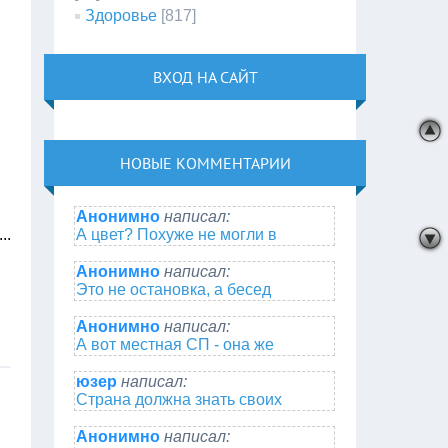
Здоровье
[817]
ВХОД НА САЙТ
НОВЫЕ КОММЕНТАРИИ
Анонимно
написал:
А цвет? Похуже не могли в
...
Анонимно
написал:
Это не остановка, а бесед
Анонимно
написал:
А вот местная СП - она же
юзер
написал:
Страна должна знать своих
Анонимно
написал: