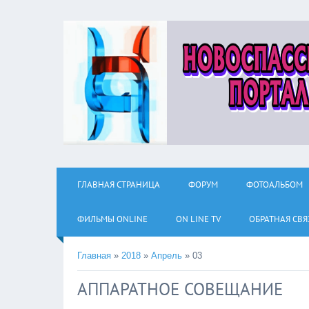
ГЛАВНАЯ СТРАНИЦА
ФОРУМ
ФОТОАЛЬБОМ
ФИЛЬМЫ ОNLINE
ON LINE TV
ОБРАТНАЯ СВЯ
Главная
»
2018
»
Апрель
»
03
АППАРАТНОЕ СОВЕЩАНИЕ