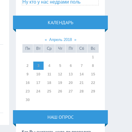
Ну кто у нас недрами поль
КАЛЕНДАРЬ
«
Апрель 2018
»
Пн
Вт
Ср
Чт
Пт
Сб
Вс
1
2
3
4
5
6
7
8
9
10
11
12
13
14
15
16
17
18
19
20
21
22
23
24
25
26
27
28
29
30
НАШ ОПРОС
Как Вы считаете, надо ли проводить