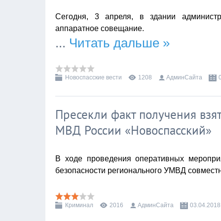
Сегодня, 3 апреля, в здании админис
аппаратное совещание.
...
Читать дальше »
Новоспасские вести
1208
АдминСайта
Пресекли факт получения вз
МВД России «Новоспасский»
В ходе проведения оперативных мероприя
безопасности регионального УМВД совместн
Криминал
2016
АдминСайта
03.04.2018