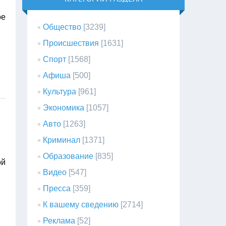
ое
Общество
[3239]
Происшествия
[1631]
Спорт
[1568]
Афиша
[500]
Культура
[961]
Экономика
[1057]
Авто
[1263]
Криминал
[1371]
Образование
[835]
ой
Видео
[547]
Пресса
[359]
К вашему сведению
[2714]
Реклама
[52]