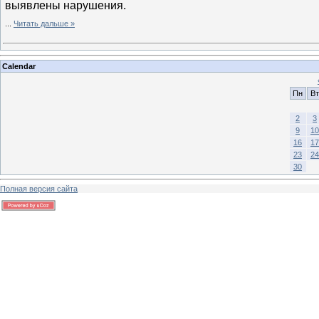
выявлены нарушения.
...
Читать дальше »
Calendar
Пн
Вт
2
3
9
10
16
17
23
24
30
Полная версия сайта