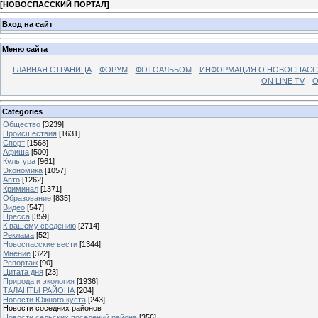
[
НОВОСПАССКИЙ ПОРТАЛ
]
Вход на сайт
Меню сайта
ГЛАВНАЯ СТРАНИЦА
ФОРУМ
ФОТОАЛЬБОМ
ИНФОРМАЦИЯ О НОВОСПАС
ON LINE TV
О
Categories
Общество
[3239]
Происшествия
[1631]
Спорт
[1568]
Афиша
[500]
Культура
[961]
Экономика
[1057]
Авто
[1262]
Криминал
[1371]
Образование
[835]
Видео
[547]
Пресса
[359]
К вашему сведению
[2714]
Реклама
[52]
Новоспасские вести
[1344]
Мнение
[322]
Репортаж
[90]
Цитата дня
[23]
Природа и экология
[1936]
ТАЛАНТЫ РАЙОНА
[204]
Новости Южного куста
[243]
Новости соседних районов
Новости сельских поселений района
[356]