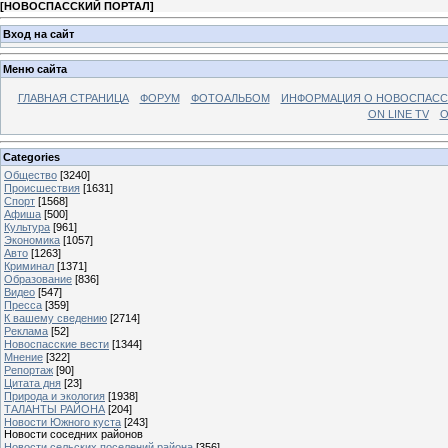
[
НОВОСПАССКИЙ ПОРТАЛ
]
Вход на сайт
Меню сайта
ГЛАВНАЯ СТРАНИЦА
ФОРУМ
ФОТОАЛЬБОМ
ИНФОРМАЦИЯ О НОВОСПАС
ON LINE TV
О
Categories
Общество
[3240]
Происшествия
[1631]
Спорт
[1568]
Афиша
[500]
Культура
[961]
Экономика
[1057]
Авто
[1263]
Криминал
[1371]
Образование
[836]
Видео
[547]
Пресса
[359]
К вашему сведению
[2714]
Реклама
[52]
Новоспасские вести
[1344]
Мнение
[322]
Репортаж
[90]
Цитата дня
[23]
Природа и экология
[1938]
ТАЛАНТЫ РАЙОНА
[204]
Новости Южного куста
[243]
Новости соседних районов
Новости сельских поселений района
[356]