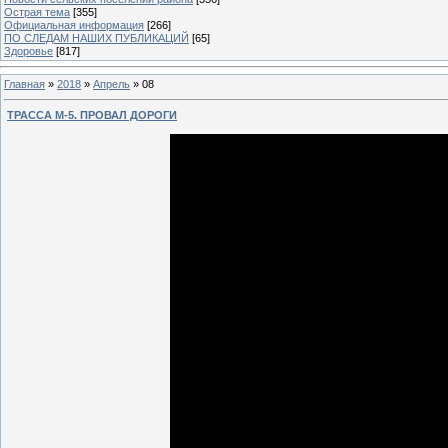
Острая тема
[355]
Официальная информация
[266]
ПО СЛЕДАМ НАШИХ ПУБЛИКАЦИЙ
[65]
Здоровье
[817]
Главная
»
2018
»
Апрель
»
08
ТРАССА М-5. ПРОВАЛ ДОРОГИ