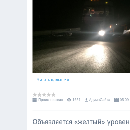
...
Читать дальше »
Происшествия
1651
АдминСайта
05.09
Объявляется «желтый» уровен