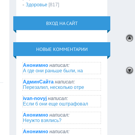
Здоровье
[817]
ВХОД НА САЙТ
НОВЫЕ КОММЕНТАРИИ
Анонимно
написал:
А где они раньше были, на
АдминСайта
написал:
Перезалил, несколько отре
ivan-novyj
написал:
Если б они еще оштрафовал
Анонимно
написал:
Неужто взялись?
Анонимно
написал: