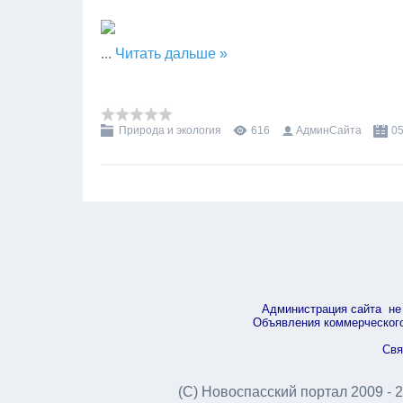
...
Читать дальше »
Природа и экология
616
АдминСайта
05
Администрация сайта не 
Объявления коммерческого 
Свя
(С) Новоспасский портал 2009 - 