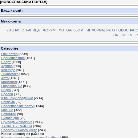
[
НОВОСПАССКИЙ ПОРТАЛ
]
Вход на сайт
Меню сайта
ГЛАВНАЯ СТРАНИЦА
ФОРУМ
ФОТОАЛЬБОМ
ИНФОРМАЦИЯ О НОВОСПАС
ON LINE TV
О
Categories
Общество
[3239]
Происшествия
[1631]
Спорт
[1568]
Афиша
[500]
Культура
[961]
Экономика
[1057]
Авто
[1261]
Криминал
[1371]
Образование
[835]
Видео
[547]
Пресса
[359]
К вашему сведению
[2714]
Реклама
[52]
Новоспасские вести
[1344]
Мнение
[322]
Репортаж
[90]
Цитата дня
[23]
Природа и экология
[1936]
ТАЛАНТЫ РАЙОНА
[204]
Новости Южного куста
[243]
Новости соседних районов
Новости сельских поселений района
[356]