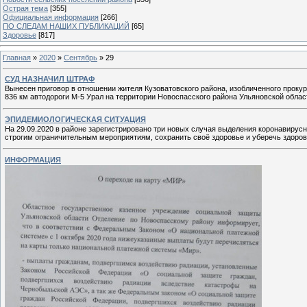
Острая тема
[355]
Официальная информация
[266]
ПО СЛЕДАМ НАШИХ ПУБЛИКАЦИЙ
[65]
Здоровье
[817]
Главная
»
2020
»
Сентябрь
»
29
СУД НАЗНАЧИЛ ШТРАФ
Вынесен приговор в отношении жителя Кузоватовского района, изобличенного прокур
836 км автодороги М-5 Урал на территории Новоспасского района Ульяновской облас
ЭПИДЕМИОЛОГИЧЕСКАЯ СИТУАЦИЯ
На 29.09.2020 в районе зарегистрировано три новых случая выделения коронавирус
строгим ограничительным мероприятиям, сохранить своё здоровье и уберечь здоро
ИНФОРМАЦИЯ