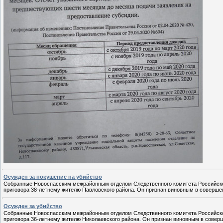
Осужден за покушение на убийство
Собранные Новоспасским межрайонным отделом Следственного комитета Российско
приговора 38-летнему жителю Павловского района. Он признан виновным в совершени
Осужден за убийство
Собранные Новоспасским межрайонным отделом Следственного комитета Российско
приговора 36-летнему жителю Николаевского района. Он признан виновным в соверш