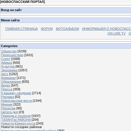
[
НОВОСПАССКИЙ ПОРТАЛ
]
Вход на сайт
Меню сайта
ГЛАВНАЯ СТРАНИЦА
ФОРУМ
ФОТОАЛЬБОМ
ИНФОРМАЦИЯ О НОВОСПАС
ON LINE TV
О
Categories
Общество
[3239]
Происшествия
[1631]
Спорт
[1568]
Афиша
[500]
Культура
[961]
Экономика
[1057]
Авто
[1262]
Криминал
[1371]
Образование
[835]
Видео
[547]
Пресса
[359]
К вашему сведению
[2714]
Реклама
[52]
Новоспасские вести
[1344]
Мнение
[322]
Репортаж
[90]
Цитата дня
[23]
Природа и экология
[1937]
ТАЛАНТЫ РАЙОНА
[204]
Новости Южного куста
[243]
Новости соседних районов
Новости сельских поселений района
[356]