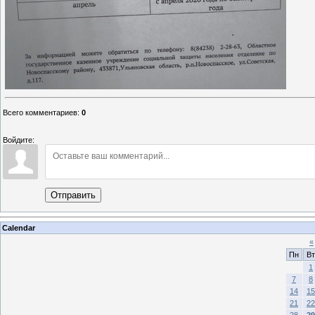
Всего комментариев
:
0
Войдите:
Отправить
Calendar
«
Пн
Вт
1
7
8
14
15
21
22
28
29