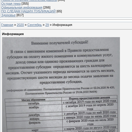
Острая тема
[355]
Официальная информация
[266]
ПО СЛЕДАМ НАШИХ ПУБЛИКАЦИЙ
[65]
Здоровье
[817]
Главная
»
2020
»
Сентябрь
»
29
» Информация
Информация