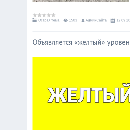
Острая тема
1503
АдминСайта
12.09.2
Объявляется «желтый» уровен