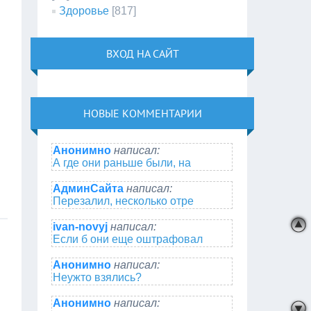
Здоровье
[817]
ВХОД НА САЙТ
НОВЫЕ КОММЕНТАРИИ
Анонимно
написал:
А где они раньше были, на
АдминСайта
написал:
Перезалил, несколько отре
ivan-novyj
написал:
Если б они еще оштрафовал
Анонимно
написал:
Неужто взялись?
Анонимно
написал: