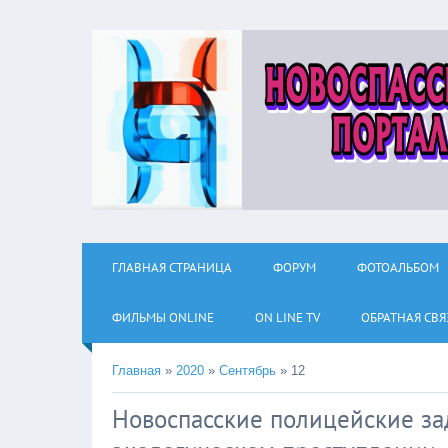
ГЛАВНАЯ СТРАНИЦА
ФОРУМ
ФОТОАЛЬБОМ
ФИЛЬМЫ ОNLINE
ON LINE TV
ОБРАТНАЯ СВЯ
Главная
»
2020
»
Сентябрь
»
12
Новоспасские полицейские за