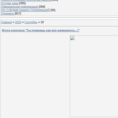
Острая тема
[355]
Официальная информация
[266]
ПО СЛЕДАМ НАШИХ ПУБЛИКАЦИЙ
[65]
Здоровье
[817]
Главная
»
2020
»
Сентябрь
»
18
Итоги конкурса "Ты помнишь как все начиналось...!"