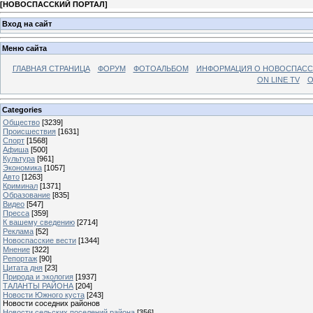
[
НОВОСПАССКИЙ ПОРТАЛ
]
Вход на сайт
Меню сайта
ГЛАВНАЯ СТРАНИЦА
ФОРУМ
ФОТОАЛЬБОМ
ИНФОРМАЦИЯ О НОВОСПАС
ON LINE TV
О
Categories
Общество
[3239]
Происшествия
[1631]
Спорт
[1568]
Афиша
[500]
Культура
[961]
Экономика
[1057]
Авто
[1263]
Криминал
[1371]
Образование
[835]
Видео
[547]
Пресса
[359]
К вашему сведению
[2714]
Реклама
[52]
Новоспасские вести
[1344]
Мнение
[322]
Репортаж
[90]
Цитата дня
[23]
Природа и экология
[1937]
ТАЛАНТЫ РАЙОНА
[204]
Новости Южного куста
[243]
Новости соседних районов
Новости сельских поселений района
[356]