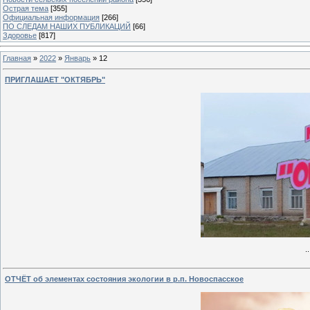
Острая тема
[355]
Официальная информация
[266]
ПО СЛЕДАМ НАШИХ ПУБЛИКАЦИЙ
[66]
Здоровье
[817]
Главная
»
2022
»
Январь
»
12
ПРИГЛАШАЕТ "ОКТЯБРЬ"
.
ОТЧЁТ об элементах состояния экологии в р.п. Новоспасское