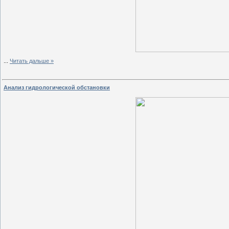
...
Читать дальше »
Анализ гидрологической oбстанoвки