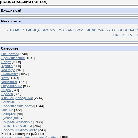
[
НОВОСПАССКИЙ ПОРТАЛ
]
Вход на сайт
Меню сайта
ГЛАВНАЯ СТРАНИЦА
ФОРУМ
ФОТОАЛЬБОМ
ИНФОРМАЦИЯ О НОВОСПАС
ON LINE TV
О
Categories
Общество
[3240]
Происшествия
[1631]
Спорт
[1568]
Афиша
[500]
Культура
[961]
Экономика
[1057]
Авто
[1263]
Криминал
[1371]
Образование
[836]
Видео
[547]
Пресса
[359]
К вашему сведению
[2714]
Реклама
[52]
Новоспасские вести
[1344]
Мнение
[322]
Репортаж
[90]
Цитата дня
[23]
Природа и экология
[1938]
ТАЛАНТЫ РАЙОНА
[204]
Новости Южного куста
[243]
Новости соседних районов
Новости сельских поселений района
[356]