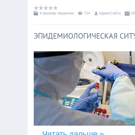
К вашему сведению
754
АдминСайта
28
ЭПИДЕМИОЛОГИЧЕСКАЯ СИТ
...
Читать дальше »