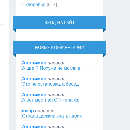
Здоровье
[817]
ВХОД НА САЙТ
НОВЫЕ КОММЕНТАРИИ
Анонимно
написал:
А цвет? Похуже не могли в
Анонимно
написал:
Это не остановка, а бесед
Анонимно
написал:
А вот местная СП - она же
юзер
написал:
Страна должна знать своих
Анонимно
написал: