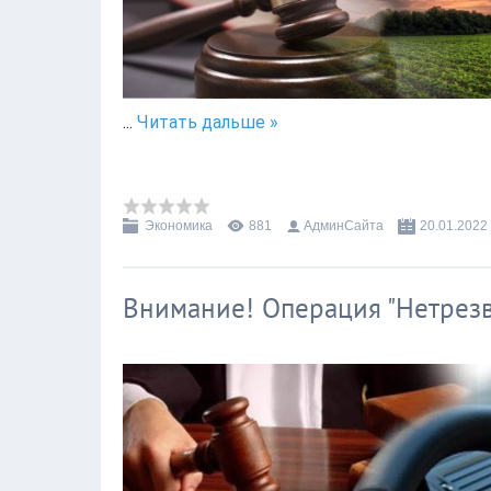
...
Читать дальше »
Экономика
881
АдминСайта
20.01.2022
Внимание! Операция "Нетрезв