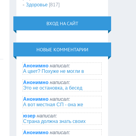
Здоровье
[817]
ВХОД НА САЙТ
НОВЫЕ КОММЕНТАРИИ
Анонимно
написал:
А цвет? Похуже не могли в
Анонимно
написал:
Это не остановка, а бесед
Анонимно
написал:
А вот местная СП - она же
юзер
написал:
Страна должна знать своих
Анонимно
написал: