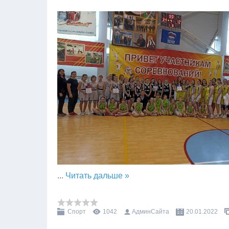
...
Читать дальше »
Спорт
1042
АдминСайта
20.01.2022