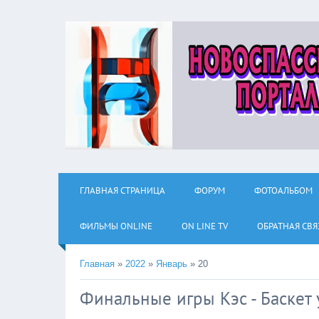
ГЛАВНАЯ СТРАНИЦА
ФОРУМ
ФОТОАЛЬБОМ
ФИЛЬМЫ ОNLINE
ON LINE TV
ОБРАТНАЯ СВЯ
Главная
»
2022
»
Январь
»
20
Финальные игры Кэс - Баскет 