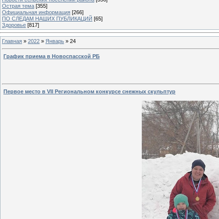
Острая тема
[355]
Официальная информация
[266]
ПО СЛЕДАМ НАШИХ ПУБЛИКАЦИЙ
[65]
Здоровье
[817]
Главная
»
2022
»
Январь
»
24
График приема в Новоспасской РБ
Первое место в VII Региональном конкурсе снежных скульптур