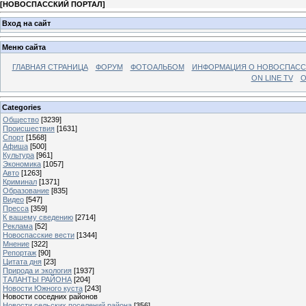
[
НОВОСПАССКИЙ ПОРТАЛ
]
Вход на сайт
Меню сайта
ГЛАВНАЯ СТРАНИЦА
ФОРУМ
ФОТОАЛЬБОМ
ИНФОРМАЦИЯ О НОВОСПАС
ON LINE TV
О
Categories
Общество
[3239]
Происшествия
[1631]
Спорт
[1568]
Афиша
[500]
Культура
[961]
Экономика
[1057]
Авто
[1263]
Криминал
[1371]
Образование
[835]
Видео
[547]
Пресса
[359]
К вашему сведению
[2714]
Реклама
[52]
Новоспасские вести
[1344]
Мнение
[322]
Репортаж
[90]
Цитата дня
[23]
Природа и экология
[1937]
ТАЛАНТЫ РАЙОНА
[204]
Новости Южного куста
[243]
Новости соседних районов
Новости сельских поселений района
[356]