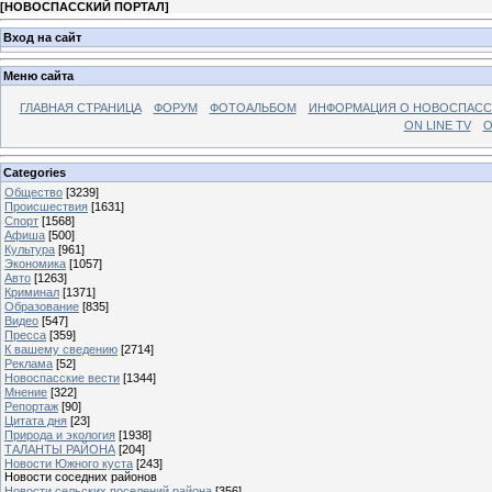
[
НОВОСПАССКИЙ ПОРТАЛ
]
Вход на сайт
Меню сайта
ГЛАВНАЯ СТРАНИЦА
ФОРУМ
ФОТОАЛЬБОМ
ИНФОРМАЦИЯ О НОВОСПАС
ON LINE TV
О
Categories
Общество
[3239]
Происшествия
[1631]
Спорт
[1568]
Афиша
[500]
Культура
[961]
Экономика
[1057]
Авто
[1263]
Криминал
[1371]
Образование
[835]
Видео
[547]
Пресса
[359]
К вашему сведению
[2714]
Реклама
[52]
Новоспасские вести
[1344]
Мнение
[322]
Репортаж
[90]
Цитата дня
[23]
Природа и экология
[1938]
ТАЛАНТЫ РАЙОНА
[204]
Новости Южного куста
[243]
Новости соседних районов
Новости сельских поселений района
[356]