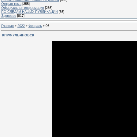
Острая тема
[355]
Официальная информация
[266]
ПО СЛЕДАМ НАШИХ ПУБЛИКАЦИЙ
[65]
Здоровье
[817]
Главная
»
2022
»
Февраль
»
06
КПРФ УЛЬЯНОВСК