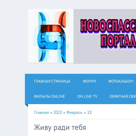
ГЛАВНАЯ СТРАНИЦА
ФОРУМ
ФОТОАЛЬБОМ
ФИЛЬМЫ ОNLINE
ON LINE TV
ОБРАТНАЯ СВЯ
Главная
»
2022
»
Февраль
»
13
Живу ради тебя