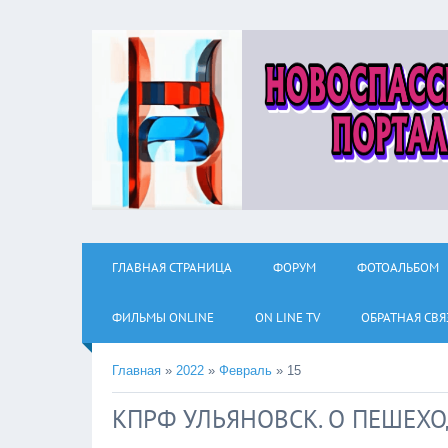
ГЛАВНАЯ СТРАНИЦА
ФОРУМ
ФОТОАЛЬБОМ
ФИЛЬМЫ ОNLINE
ON LINE TV
ОБРАТНАЯ СВЯ
Главная
»
2022
»
Февраль
»
15
КПРФ УЛЬЯНОВСК. О ПЕШЕХ