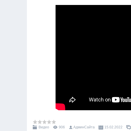
Видео
906
АдминСайта
15.02.2022