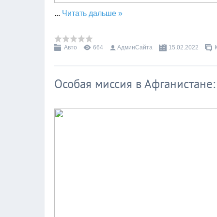
...
Читать дальше »
Авто
664
АдминСайта
15.02.2022
Особая миссия в Афганистане