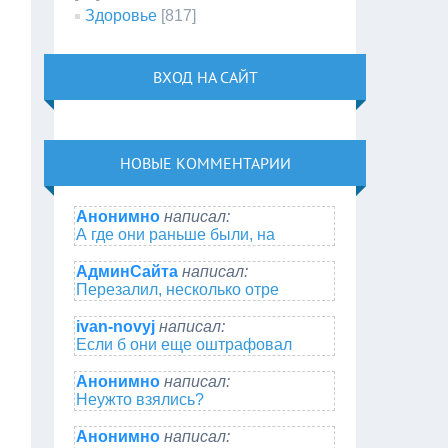
Здоровье
[817]
ВХОД НА САЙТ
НОВЫЕ КОММЕНТАРИИ
Анонимно
написал:
А где они раньше были, на
АдминСайта
написал:
Перезалил, несколько отре
ivan-novyj
написал:
Если б они еще оштрафовал
Анонимно
написал:
Неужто взялись?
Анонимно
написал: