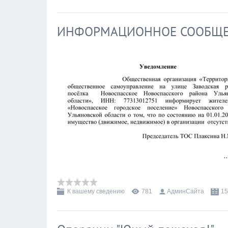
ИНФОРМАЦИОННОЕ СООБЩ
.
К вашему сведению
781
АдминСайта
15