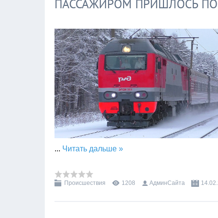
ПАССАЖИРОМ ПРИШЛОСЬ ПО
...
Читать дальше »
Происшествия
1208
АдминСайта
14.02