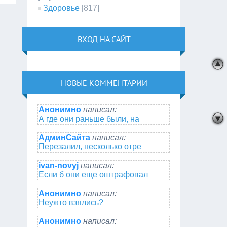
Здоровье
[817]
ВХОД НА САЙТ
НОВЫЕ КОММЕНТАРИИ
Анонимно
написал:
А где они раньше были, на
АдминСайта
написал:
Перезалил, несколько отре
ivan-novyj
написал:
Если б они еще оштрафовал
Анонимно
написал:
Неужто взялись?
Анонимно
написал: