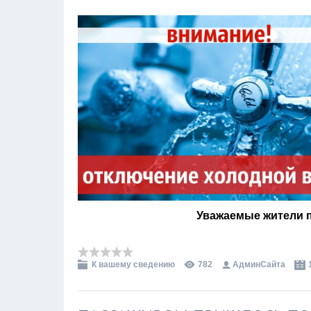
Уважаемые жители 
К вашему сведению
782
АдминСайта