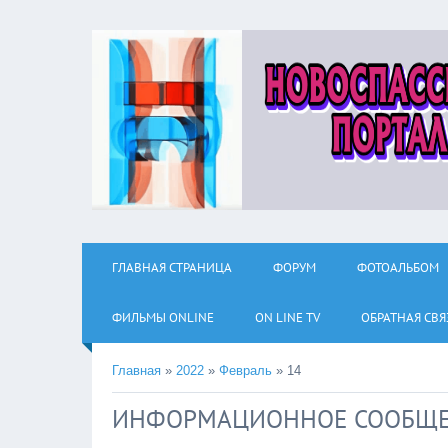
ГЛАВНАЯ СТРАНИЦА
ФОРУМ
ФОТОАЛЬБОМ
ФИЛЬМЫ ОNLINE
ON LINE TV
ОБРАТНАЯ СВЯ
Главная
»
2022
»
Февраль
»
14
ИНФОРМАЦИОННОЕ СООБЩ