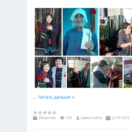
...
Читать дальше »
Общество
705
АдминСайта
11.05.2022