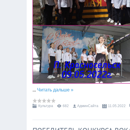
...
Читать дальше »
Культура
682
АдминСайта
11.05.2022