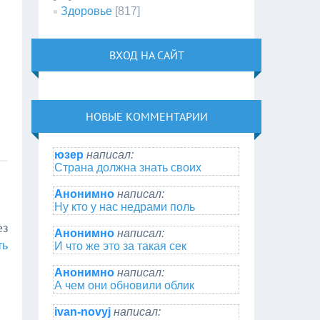
Здоровье
[817]
ВХОД НА САЙТ
НОВЫЕ КОММЕНТАРИИ
юзер
написал:
Страна должна знать своих
Анонимно
написал:
Ну кто у нас недрами поль
ез
Анонимно
написал:
ть
И что же это за такая сек
Анонимно
написал:
А чем они обновили облик
ivan-novyj
написал: