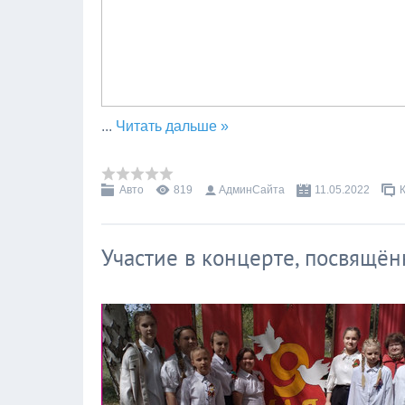
...
Читать дальше »
Авто
819
АдминСайта
11.05.2022
Участие в концерте, посвящё