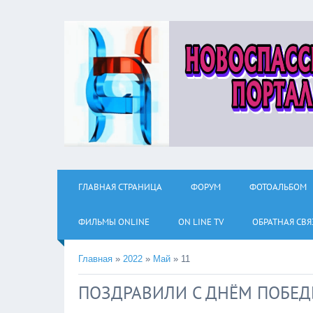
ГЛАВНАЯ СТРАНИЦА
ФОРУМ
ФОТОАЛЬБОМ
ФИЛЬМЫ ОNLINE
ON LINE TV
ОБРАТНАЯ СВЯ
Главная
»
2022
»
Май
»
11
ПОЗДРАВИЛИ С ДНЁМ ПОБЕ