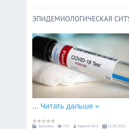
ЭПИДЕМИОЛОГИЧЕСКАЯ СИТ
...
Читать дальше »
Здоровье
728
АдминСайта
11.05.2022