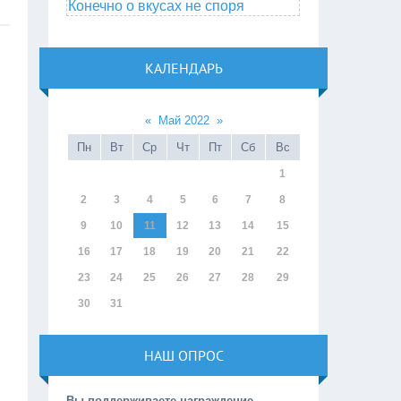
Конечно о вкусах не споря
КАЛЕНДАРЬ
«
Май 2022
»
Пн
Вт
Ср
Чт
Пт
Сб
Вс
1
2
3
4
5
6
7
8
9
10
11
12
13
14
15
16
17
18
19
20
21
22
23
24
25
26
27
28
29
30
31
НАШ ОПРОС
Вы поддерживаете награждение