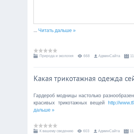
...
Читать дальше »
Природа и экология
668
АдминСайта
11
Какая трикотажная одежда се
Гардероб модницы настолько разнообразен,
красивых трикотажных вещей
http://www.t
дальше »
К вашему сведению
603
АдминСайта
11