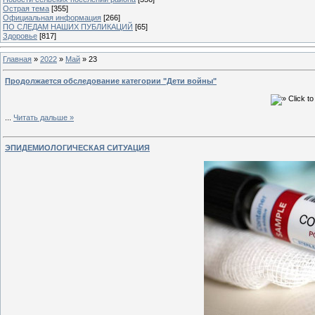
Острая тема
[355]
Официальная информация
[266]
ПО СЛЕДАМ НАШИХ ПУБЛИКАЦИЙ
[65]
Здоровье
[817]
Главная
»
2022
»
Май
»
23
Продолжается обследование категории "Дети войны"
...
Читать дальше »
ЭПИДЕМИОЛОГИЧЕСКАЯ СИТУАЦИЯ