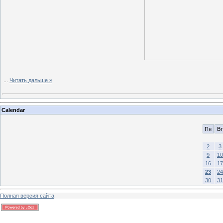
...
Читать дальше »
Calendar
Пн
Вт
2
3
9
10
16
17
23
24
30
31
Полная версия сайта