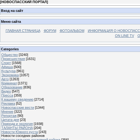
[
НОВОСПАССКИЙ ПОРТАЛ
]
Вход на сайт
Меню сайта
ГЛАВНАЯ СТРАНИЦА
ФОРУМ
ФОТОАЛЬБОМ
ИНФОРМАЦИЯ О НОВОСПАС
ON LINE TV
О
Categories
Общество
[3240]
Происшествия
[1631]
Спорт
[1568]
Афиша
[500]
Культура
[961]
Экономика
[1057]
Авто
[1263]
Криминал
[1371]
Образование
[836]
Видео
[547]
Пресса
[359]
К вашему сведению
[2714]
Реклама
[52]
Новоспасские вести
[1344]
Мнение
[322]
Репортаж
[90]
Цитата дня
[23]
Природа и экология
[1938]
ТАЛАНТЫ РАЙОНА
[204]
Новости Южного куста
[243]
Новости соседних районов
Новости сельских поселений района
[356]