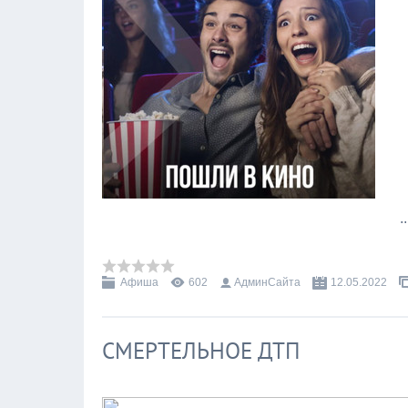
.
Афиша
602
АдминСайта
12.05.2022
СМЕРТЕЛЬНОЕ ДТП