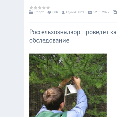
Спорт
686
АдминСайта
12.05.2022
Россельхознадзор проведет к
обследование