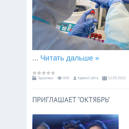
...
Читать дальше »
Здоровье
669
АдминСайта
12.05.2022
ПРИГЛАШАЕТ "ОКТЯБРЬ"