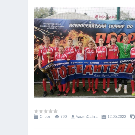
Спорт
790
АдминСайта
12.05.2022