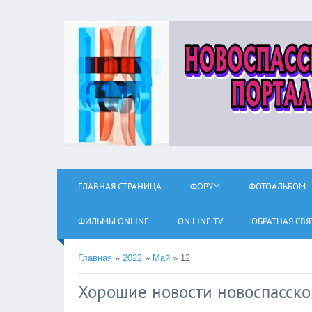
ГЛАВНАЯ СТРАНИЦА
ФОРУМ
ФОТОАЛЬБОМ
ФИЛЬМЫ ОNLINE
ON LINE TV
ОБРАТНАЯ СВЯ
Главная
»
2022
»
Май
»
12
Хорошие новости новоспасско