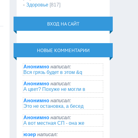
Здоровье
[817]
ВХОД НА САЙТ
НОВЫЕ КОММЕНТАРИИ
Анонимно
написал:
Вся грязь будет в этом &q
Анонимно
написал:
А цвет? Похуже не могли в
Анонимно
написал:
Это не остановка, а бесед
Анонимно
написал:
А вот местная СП - она же
юзер
написал: