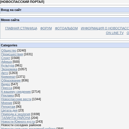
[
НОВОСПАССКИЙ ПОРТАЛ
]
Вход на сайт
Меню сайта
ГЛАВНАЯ СТРАНИЦА
ФОРУМ
ФОТОАЛЬБОМ
ИНФОРМАЦИЯ О НОВОСПАС
ON LINE TV
О
Categories
Общество
[3240]
Происшествия
[1631]
Спорт
[1568]
Афиша
[500]
Культура
[961]
Экономика
[1057]
Авто
[1263]
Криминал
[1371]
Образование
[836]
Видео
[547]
Пресса
[359]
К вашему сведению
[2714]
Реклама
[52]
Новоспасские вести
[1344]
Мнение
[322]
Репортаж
[90]
Цитата дня
[23]
Природа и экология
[1938]
ТАЛАНТЫ РАЙОНА
[204]
Новости Южного куста
[243]
Новости соседних районов
Новости сельских поселений района
[356]