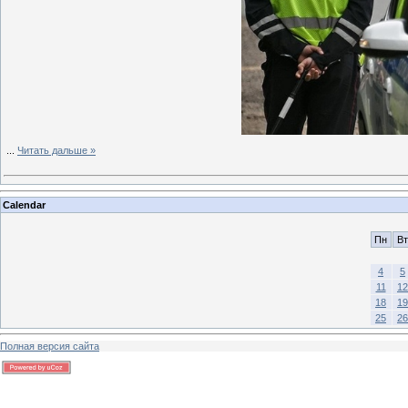
...
Читать дальше »
Calendar
Пн
Вт
4
5
11
12
18
19
25
26
Полная версия сайта