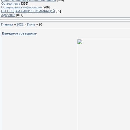
Острая тема
[355]
Официальная информация
[266]
ПО СЛЕДАМ НАШИХ ПУБЛИКАЦИЙ
[65]
Здоровье
[817]
Главная
»
2022
»
Июль
»
20
Выездное совещание