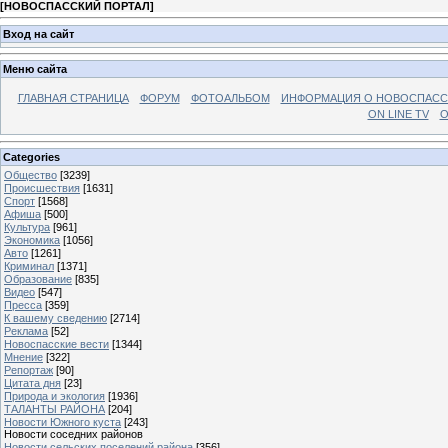
[
НОВОСПАССКИЙ ПОРТАЛ
]
Вход на сайт
Меню сайта
ГЛАВНАЯ СТРАНИЦА
ФОРУМ
ФОТОАЛЬБОМ
ИНФОРМАЦИЯ О НОВОСПАС
ON LINE TV
О
Categories
Общество
[3239]
Происшествия
[1631]
Спорт
[1568]
Афиша
[500]
Культура
[961]
Экономика
[1056]
Авто
[1261]
Криминал
[1371]
Образование
[835]
Видео
[547]
Пресса
[359]
К вашему сведению
[2714]
Реклама
[52]
Новоспасские вести
[1344]
Мнение
[322]
Репортаж
[90]
Цитата дня
[23]
Природа и экология
[1936]
ТАЛАНТЫ РАЙОНА
[204]
Новости Южного куста
[243]
Новости соседних районов
Новости сельских поселений района
[356]