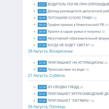
ВОДИТЕЛЬ ПОГИБ ПРИ ОПРОКИДЫВ
12:37
Доклад руководителя депутатской раб
11:35
ПОТУШИЛИ СУХУЮ ТРАВУ
09:59
(0)
График приема в Новоспасской РБ
09:18
(0)
Хранил в сарае ружье и патроны
08:48
(0)
Августовский образовательный фору
08:24
КОГДА НЕ БУДЕТ СВЕТА?
07:08
(0)
28 Августа, Воскресенье
ПРИГЛАШАЮТ НА АТТРАКЦИОНЫ
16:49
(0)
Происшествие на воде
09:03
(3)
27 Августа, Суббота
ИЗ СВОДКИ ГИБДД
12:18
(0)
ПРИГЛАШАЕТ КРУПОЗАВОДСКИЙ ДК
10:22
ПРИГЛАШАЕТ "ОКТЯБРЬ"
10:22
(0)
26 Августа, Пятница