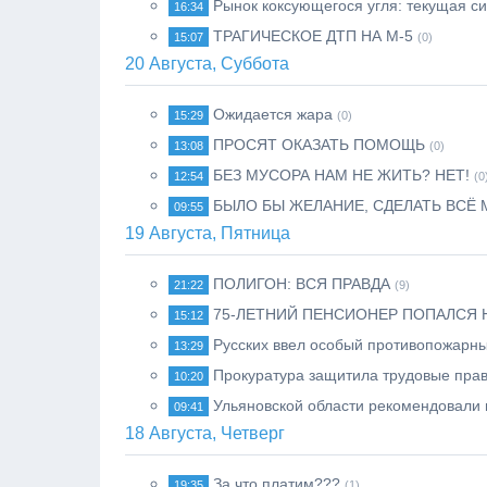
Рынок коксующегося угля: текущая с
16:34
ТРАГИЧЕСКОЕ ДТП НА М-5
15:07
(0)
20 Августа, Суббота
Ожидается жара
15:29
(0)
ПРОСЯТ ОКАЗАТЬ ПОМОЩЬ
13:08
(0)
БЕЗ МУСОРА НАМ НЕ ЖИТЬ? НЕТ!
12:54
(0
БЫЛО БЫ ЖЕЛАНИЕ, СДЕЛАТЬ ВСЁ
09:55
19 Августа, Пятница
ПОЛИГОН: ВСЯ ПРАВДА
21:22
(9)
75-ЛЕТНИЙ ПЕНСИОНЕР ПОПАЛСЯ 
15:12
Русских ввел особый противопожарн
13:29
Прокуратура защитила трудовые прав
10:20
Ульяновской области рекомендовали
09:41
18 Августа, Четверг
За что платим???
19:35
(1)