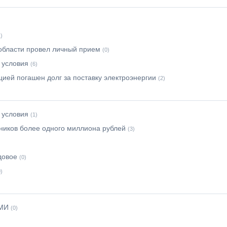
1)
области провел личный прием
(0)
 условия
(6)
ей погашен долг за поставку электроэнергии
(2)
 условия
(1)
ников более одного миллиона рублей
(3)
довое
(0)
0)
СМИ
(0)