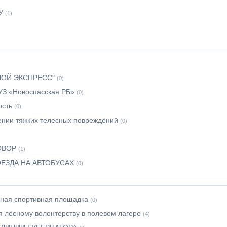
У
(1)
ОЙ ЭКСПРЕСС"
(0)
УЗ «Новоспасская РБ»
(0)
ость
(0)
ении тяжких телесных повреждений
(0)
ОВОР
(1)
ЕЗДА НА АВТОБУСАХ
(0)
нная спортивная площадка
(0)
я лесному волонтерству в полевом лагере
(4)