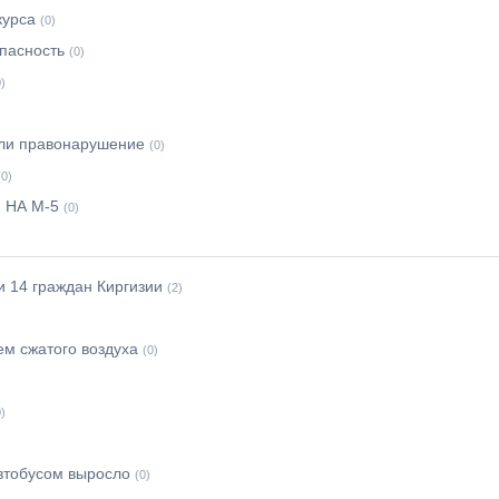
курса
(0)
пасность
(0)
0)
кли правонарушение
(0)
(0)
 НА М-5
(0)
и 14 граждан Киргизии
(2)
ем сжатого воздуха
(0)
0)
автобусом выросло
(0)