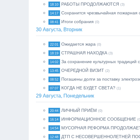
РАБОТЫ ПРОДОЛЖАЮТСЯ
18:10
(3)
Сохранится чрезвычайная пожарная 
14:17
Итоги собрания
08:41
(0)
30 Августа, Вторник
Ожидается жара
22:01
(0)
СТРАШНАЯ НАХОДКА
18:19
(3)
За сохранение культурных традиций 
14:02
ОЧЕРЕДНОЙ ВИЗИТ
13:45
(2)
Погашены долги за поставку электроэ
08:52
КОГДА НЕ БУДЕТ СВЕТА?
07:07
(1)
29 Августа, Понедельник
ЛИЧНЫЙ ПРИЁМ
20:44
(0)
ИНФОРМАЦИОННОЕ СООБЩЕНИЕ
16:14
(
МУСОРНАЯ РЕФОРМА ПРОДОЛЖАЕТ 
14:54
ДТП С НЕСОВЕРШЕННОЛЕТНЕЙ ПО
12:48