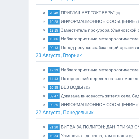
ПРИГЛАШАЕТ "ОКТЯБРЬ"
20:48
(0)
ИНФОРМАЦИОННОЕ СООБЩЕНИЕ
19:28
(
Заместитель прокурора Ульяновской 
19:15
Неблагоприятные метеорологические
15:06
Перед ресурсоснабжающей организаци
09:13
23 Августа, Вторник
Неблагоприятные метеорологические
17:29
Потерпевший перевел на счет мошен
14:43
БЕЗ ВОДЫ
10:35
(11)
Доказана виновность жителя села Са
09:47
ИНФОРМАЦИОННОЕ СООБЩЕНИЕ
09:25
(
22 Августа, Понедельник
БИТВА ЗА ПОЛИГОН: ДАН ПРИКАЗ 
21:28
Ульяночка: где каша, там и наши
19:34
(0)