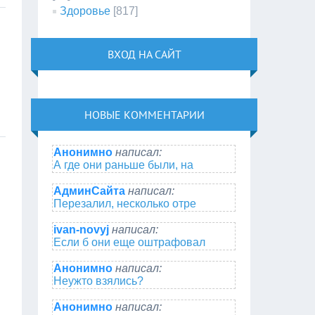
Здоровье
[817]
ВХОД НА САЙТ
НОВЫЕ КОММЕНТАРИИ
Анонимно
написал:
А где они раньше были, на
АдминСайта
написал:
Перезалил, несколько отре
ivan-novyj
написал:
Если б они еще оштрафовал
Анонимно
написал:
Неужто взялись?
Анонимно
написал: