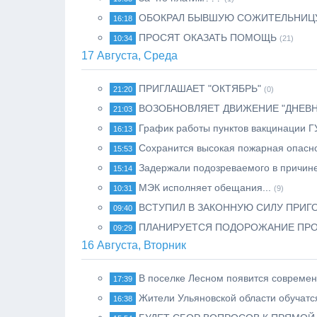
ОБОКРАЛ БЫВШУЮ СОЖИТЕЛЬНИЦ
16:18
ПРОСЯТ ОКАЗАТЬ ПОМОЩЬ
10:34
(21)
17 Августа, Среда
ПРИГЛАШАЕТ "ОКТЯБРЬ"
21:20
(0)
ВОЗОБНОВЛЯЕТ ДВИЖЕНИЕ "ДНЕВН
21:03
График работы пунктов вакцинации Г
16:13
Сохранится высокая пожарная опасн
15:53
Задержали подозреваемого в причин
15:14
МЭК исполняет обещания...
10:31
(9)
ВСТУПИЛ В ЗАКОННУЮ СИЛУ ПРИГ
09:40
ПЛАНИРУЕТСЯ ПОДОРОЖАНИЕ ПРО
09:29
16 Августа, Вторник
В поселке Лесном появится совреме
17:39
Жители Ульяновской области обучатс
16:38