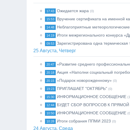
Ожидается жара
17:43
(0)
Вручение сертификата на именной ка
15:53
Неблагоприятные метеорологические
14:48
Итоги межрегионального конкурса «Д
14:19
Зарегистрирована одна термическая 
09:53
25 Августа, Четверг
«Развитие среднего профессионально
20:47
Акция «Наполни социальный погребо
20:18
«Подарок новорожденному»
20:15
(0)
ПРИГЛАШАЕТ "ОКТЯБРЬ"
19:23
(0)
ИНФОРМАЦИОННОЕ СООБЩЕНИЕ
15:30
(
БУДЕТ СБОР ВОПРОСОВ К ПРЯМОЙ
12:44
ИНФОРМАЦИОННОЕ СООБЩЕНИЕ
10:50
(
Итоги собрания ППМИ 2023
10:28
(0)
24 Августа, Среда