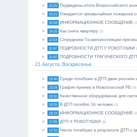
Подведены итоги Всероссийского кон
15:25
Ожидается чрезвычайная пожарная о
15:21
ИНФОРМАЦИОННОЕ СООБЩЕНИЕ
15:04
(
Как снять квартиру
14:25
(0)
Сотрудники Госавтоинспекции пресе
11:53
ПОДРОБНОСТИ ДТП У РОКОТУШКИ
11:47
ПОДРОБНОСТИ ТРАГИЧЕСКОГО ДТП
11:42
21 Августа, Воскресенье
Среди погибших в ДТП двое россиян 
23:40
График приема в Новоспасской РБ
23:24
(0)
Качественное оборудование для сист
19:11
В ДТП погибло 16 человек
18:25
(0)
ИНФОРМАЦИОННОЕ СООБЩЕНИЕ
18:19
(
ДТП У РОКОТУШКИ
17:55
(0)
Число погибших в результате ДТП с 
17:32