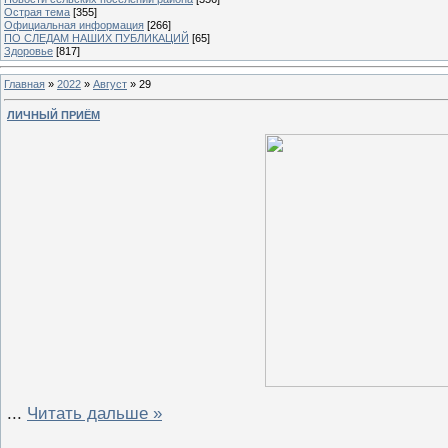
Острая тема
[355]
Официальная информация
[266]
ПО СЛЕДАМ НАШИХ ПУБЛИКАЦИЙ
[65]
Здоровье
[817]
Главная
»
2022
»
Август
»
29
ЛИЧНЫЙ ПРИЁМ
...
Читать дальше »