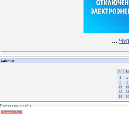
...
Чи
Calendar
Пн
Вт
1
2
8
9
15
16
22
23
29
30
Полная версия сайта