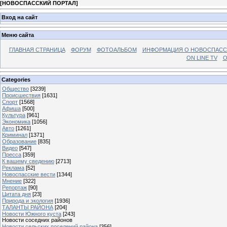
[
НОВОСПАССКИЙ ПОРТАЛ
]
Вход на сайт
Меню сайта
ГЛАВНАЯ СТРАНИЦА
ФОРУМ
ФОТОАЛЬБОМ
ИНФОРМАЦИЯ О НОВОСПАС
ON LINE TV
О
Categories
Общество
[3239]
Происшествия
[1631]
Спорт
[1568]
Афиша
[500]
Культура
[961]
Экономика
[1056]
Авто
[1261]
Криминал
[1371]
Образование
[835]
Видео
[547]
Пресса
[359]
К вашему сведению
[2713]
Реклама
[52]
Новоспасские вести
[1344]
Мнение
[322]
Репортаж
[90]
Цитата дня
[23]
Природа и экология
[1936]
ТАЛАНТЫ РАЙОНА
[204]
Новости Южного куста
[243]
Новости соседних районов
Новости сельских поселений района
[356]