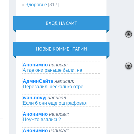
Здоровье
[817]
ВХОД НА САЙТ
НОВЫЕ КОММЕНТАРИИ
Анонимно
написал:
А где они раньше были, на
АдминСайта
написал:
Перезалил, несколько отре
ivan-novyj
написал:
Если б они еще оштрафовал
Анонимно
написал:
Неужто взялись?
Анонимно
написал: