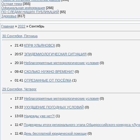
Острая тема
[355]
Официальная информация
[266]
ПО СЛЕДАМ НАШИХ ПУБЛИКАЦИЙ
[65]
Здоровье
[817]
Главная
»
2022
»
Сентябрь
30 Сентября, Пятница
21:43
КПРФ УЛЬЯНОВСК
(0)
20:57
ЭПИДЕМИОЛОГИЧЕСКАЯ СИТУАЦИЯ
(0)
20:10
Неблагоприятные метеорологические условия
(0)
09:42
СКОЛЬКО НУЖНО ВРЕМЕНИ?
(0)
01:41
ОТРЕЗАННЫЕ ОТ ПОСЁЛКА
(1)
29 Сентября, Четверг
17:37
Неблагоприятные метеорологические условия
(0)
15:22
УХУДШЕНИЕ ПОГОДНЫХ УСЛОВИЙ
(0)
13:03
Надежды уже нет?!
(1)
11:47
Подведены итоги регионального этапа Общероссийского конкурса «Луч
11:40
День бесплатной юридической помощи
(0)