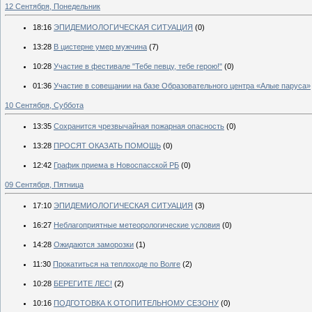
12 Сентября, Понедельник
18:16
ЭПИДЕМИОЛОГИЧЕСКАЯ СИТУАЦИЯ
(0)
13:28
В цистерне умер мужчина
(7)
10:28
Участие в фестивале "Тебе певцу, тебе герою!"
(0)
01:36
Участие в совещании на базе Образовательного центра «Алые паруса»
10 Сентября, Суббота
13:35
Сохранится чрезвычайная пожарная опасность
(0)
13:28
ПРОСЯТ ОКАЗАТЬ ПОМОЩЬ
(0)
12:42
График приема в Новоспасской РБ
(0)
09 Сентября, Пятница
17:10
ЭПИДЕМИОЛОГИЧЕСКАЯ СИТУАЦИЯ
(3)
16:27
Неблагоприятные метеорологические условия
(0)
14:28
Ожидаются заморозки
(1)
11:30
Прокатиться на теплоходе по Волге
(2)
10:28
БЕРЕГИТЕ ЛЕС!
(2)
10:16
ПОДГОТОВКА К ОТОПИТЕЛЬНОМУ СЕЗОНУ
(0)