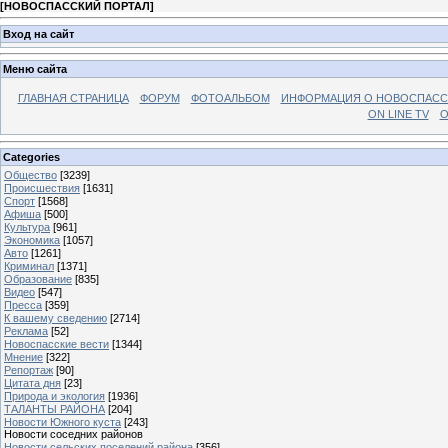
[
НОВОСПАССКИЙ ПОРТАЛ
]
Вход на сайт
Меню сайта
ГЛАВНАЯ СТРАНИЦА
ФОРУМ
ФОТОАЛЬБОМ
ИНФОРМАЦИЯ О НОВОСПАС
ON LINE TV
О
Categories
Общество
[3239]
Происшествия
[1631]
Спорт
[1568]
Афиша
[500]
Культура
[961]
Экономика
[1057]
Авто
[1261]
Криминал
[1371]
Образование
[835]
Видео
[547]
Пресса
[359]
К вашему сведению
[2714]
Реклама
[52]
Новоспасские вести
[1344]
Мнение
[322]
Репортаж
[90]
Цитата дня
[23]
Природа и экология
[1936]
ТАЛАНТЫ РАЙОНА
[204]
Новости Южного куста
[243]
Новости соседних районов
Новости сельских поселений района
[356]