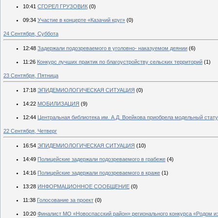
10:41
СГОРЕЛ ГРУЗОВИК
(0)
09:34
Участие в концерте «Казачий круг»
(0)
24 Сентября, Суббота
12:48
Задержали подозреваемого в уголовно- наказуемом деянии
(6)
11:26
Конкурс лучших практик по благоустройству сельских территорий
(1)
23 Сентября, Пятница
17:18
ЭПИДЕМИОЛОГИЧЕСКАЯ СИТУАЦИЯ
(0)
14:22
МОБИЛИЗАЦИЯ
(9)
12:44
Центральная библиотека им. А.Д. Воейкова приобрела модельный стат
22 Сентября, Четверг
16:54
ЭПИДЕМИОЛОГИЧЕСКАЯ СИТУАЦИЯ
(10)
14:49
Полицейские задержали подозреваемого в грабеже
(4)
14:16
Полицейские задержали подозреваемого в краже
(1)
13:28
ИНФОРМАЦИОННОЕ СООБЩЕНИЕ
(0)
11:38
Голосование за проект
(0)
10:20
Финалист МО «Новоспасский район» регионального конкурса «Родом и