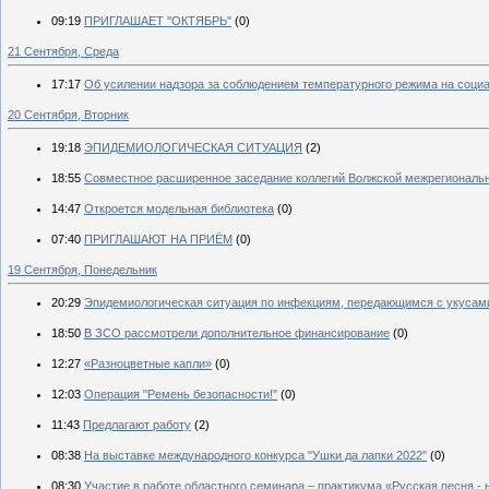
09:19
ПРИГЛАШАЕТ "ОКТЯБРЬ"
(0)
21 Сентября, Среда
17:17
Об усилении надзора за соблюдением температурного режима на социа
20 Сентября, Вторник
19:18
ЭПИДЕМИОЛОГИЧЕСКАЯ СИТУАЦИЯ
(2)
18:55
Совместное расширенное заседание коллегий Волжской межрегиональн
14:47
Откроется модельная библиотека
(0)
07:40
ПРИГЛАШАЮТ НА ПРИЁМ
(0)
19 Сентября, Понедельник
20:29
Эпидемиологическая ситуация по инфекциям, передающимся с укусам
18:50
В ЗСО рассмотрели дополнительное финансирование
(0)
12:27
«Разноцветные капли»
(0)
12:03
Операция "Ремень безопасности!"
(0)
11:43
Предлагают работу
(2)
08:38
На выставке международного конкурса "Ушки да лапки 2022"
(0)
08:30
Участие в работе областного семинара – практикума «Русская песня - 