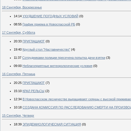
18 Сентября, Воскресенье
14:14
УХУДШЕНИЕ ПОГОДНЫХ УСЛОВИЙ
(0)
08:55
График приема в Новоспасской РБ
(0)
17 Сентября, Суббота
20:33
ПРИГЛАШАЮТ
(0)
19:40
Круглый стол "Наставничество"
(4)
11:37
Сотрудниками полиции пресечена попытка дачи взятки
(3)
09:00
Неблагоприятные метеорологические условия
(0)
16 Сентября, Пятница
20:25
ПРИГЛАШАЮТ
(7)
15:10
КРАЛ РЕЛЬСЫ
(2)
12:34
В Новоспасском лесничестве выращивают сеянцы с высокой прижива
10:18
СОЗДАНА КОМИССИЯ ПО РАССЛЕДОВАНИЮ СМЕРТИ НА ПРОИЗВО
15 Сентября, Четверг
18:39
ЭПИДЕМИОЛОГИЧЕСКАЯ СИТУАЦИЯ
(0)