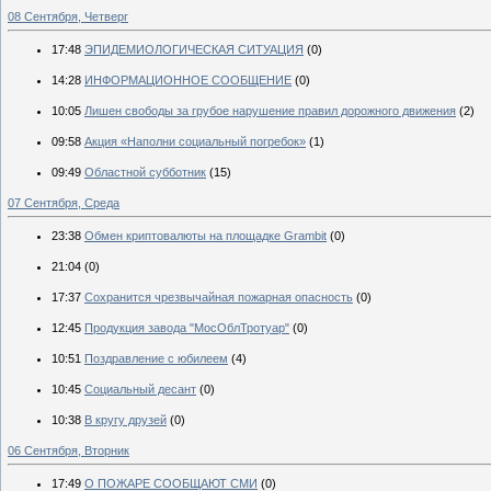
08 Сентября, Четверг
17:48
ЭПИДЕМИОЛОГИЧЕСКАЯ СИТУАЦИЯ
(0)
14:28
ИНФОРМАЦИОННОЕ СООБЩЕНИЕ
(0)
10:05
Лишен свободы за грубое нарушение правил дорожного движения
(2)
09:58
Акция «Наполни социальный погребок»
(1)
09:49
Областной субботник
(15)
07 Сентября, Среда
23:38
Обмен криптовалюты на площадке Grambit
(0)
21:04
(0)
17:37
Сохранится чрезвычайная пожарная опасность
(0)
12:45
Продукция завода "МосОблТротуар"
(0)
10:51
Поздравление с юбилеем
(4)
10:45
Социальный десант
(0)
10:38
В кругу друзей
(0)
06 Сентября, Вторник
17:49
О ПОЖАРЕ СООБЩАЮТ СМИ
(0)