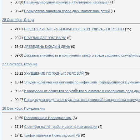
08:50
На международном конкурсе «Культурное наследие»
(1)
08:43
Прокуратура защитила права двух малолетних детей
(1)
28 Сентября, Среда
21:01
НЕКОТОРЫЕ МОБИЛИЗОВАННЫЕ ВЕРНУЛИСЬ ДОСРОЧНО
(25)
20:41
ПРИГЛАШАЕТ "ОКТЯБРЬ"
(0)
16:43
ДРЕБЕДЕНЬ КАЖДЫЙ ДЕНЬ
(0)
09:08
Доказала виновность в причинении тяжкого вреда здоровью случайном
27 Сентября, Вторник
18:22
УХУДШЕНИЕ ПОГОДНЫХ УСЛОВИЙ
(0)
10:14
Эпидемиологическая ситуация по инфекциям, передающимся с укусам
09:32
Изолирован от общества за убийство знакомого и совершение ряда дру
09:27
Перед судом предстанет мужчина, совершивший нападение на сотрудн
26 Сентября, Понедельник
19:50
Голосование в Новоспасском
(5)
17:14
С октября начнёт работу санитарная авиация
(4)
17:11
График приема в Новоспасской РБ
(0)