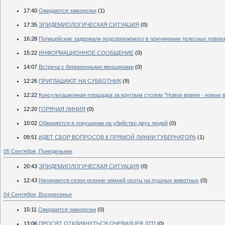
17:40
Ожидаются заморозки
(1)
17:35
ЭПИДЕМИОЛОГИЧЕСКАЯ СИТУАЦИЯ
(0)
16:28
Полицейские задержали подозреваемого в причинении телесных повре
15:22
ИНФОРМАЦИОННОЕ СООБЩЕНИЕ
(0)
14:07
Встреча с беременными женщинами
(0)
12:26
ПРИГЛАШАЮТ НА СУББОТНИК
(9)
12:22
Консультационная площадка за круглым столом "Новое время - новые 
12:20
ГОРЯЧАЯ ЛИНИЯ
(0)
10:02
Обвиняется в покушении на убийство двух людей
(0)
09:51
ИДЕТ СБОР ВОПРОСОВ К ПРЯМОЙ ЛИНИИ ГУБЕРНАТОРА
(1)
05 Сентября, Понедельник
20:43
ЭПИДЕМИОЛОГИЧЕСКАЯ СИТУАЦИЯ
(0)
12:43
Начинается сезон осенне-зимней охоты на пушных животных
(0)
04 Сентября, Воскресенье
15:11
Ожидаются заморозки
(0)
13:06
ПРОСЯТ ОТКЛИКНУТЬСЯ ОЧЕВИДЦЕВ ДТП
(0)