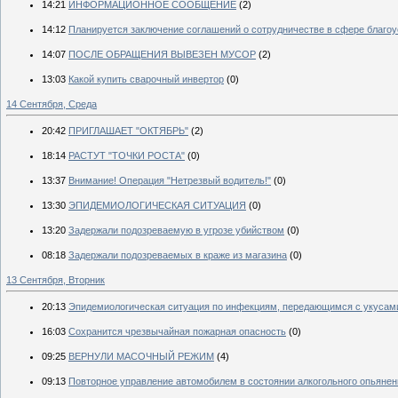
14:21
ИНФОРМАЦИОННОЕ СООБЩЕНИЕ
(2)
14:12
Планируется заключение соглашений о сотрудничестве в сфере благоу
14:07
ПОСЛЕ ОБРАЩЕНИЯ ВЫВЕЗЕН МУСОР
(2)
13:03
Какой купить сварочный инвертор
(0)
14 Сентября, Среда
20:42
ПРИГЛАШАЕТ "ОКТЯБРЬ"
(2)
18:14
РАСТУТ "ТОЧКИ РОСТА"
(0)
13:37
Внимание! Операция "Нетрезвый водитель!"
(0)
13:30
ЭПИДЕМИОЛОГИЧЕСКАЯ СИТУАЦИЯ
(0)
13:20
Задержали подозреваемую в угрозе убийством
(0)
08:18
Задержали подозреваемых в краже из магазина
(0)
13 Сентября, Вторник
20:13
Эпидемиологическая ситуация по инфекциям, передающимся с укусам
16:03
Сохранится чрезвычайная пожарная опасность
(0)
09:25
ВЕРНУЛИ МАСОЧНЫЙ РЕЖИМ
(4)
09:13
Повторное управление автомобилем в состоянии алкогольного опьянен