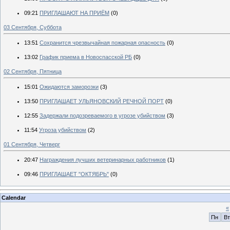
09:21
ПРИГЛАШАЮТ НА ПРИЁМ
(0)
03 Сентября, Суббота
13:51
Сохранится чрезвычайная пожарная опасность
(0)
13:02
График приема в Новоспасской РБ
(0)
02 Сентября, Пятница
15:01
Ожидаются заморозки
(3)
13:50
ПРИГЛАШАЕТ УЛЬЯНОВСКИЙ РЕЧНОЙ ПОРТ
(0)
12:55
Задержали подозреваемого в угрозе убийством
(3)
11:54
Угроза убийством
(2)
01 Сентября, Четверг
20:47
Награждения лучших ветеринарных работников
(1)
09:46
ПРИГЛАШАЕТ "ОКТЯБРЬ"
(0)
Calendar
«
Пн
Вт