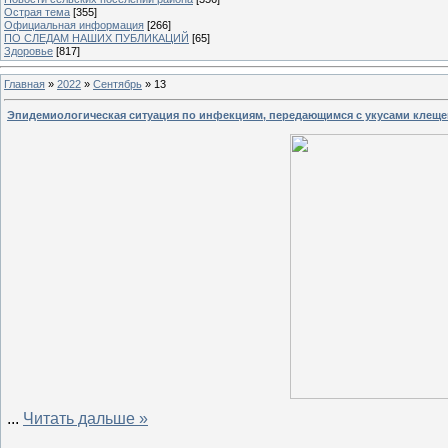
Острая тема
[355]
Официальная информация
[266]
ПО СЛЕДАМ НАШИХ ПУБЛИКАЦИЙ
[65]
Здоровье
[817]
Главная
»
2022
»
Сентябрь
»
13
Эпидемиологическая ситуация по инфекциям, передающимся с укусами клеще
...
Читать дальше »