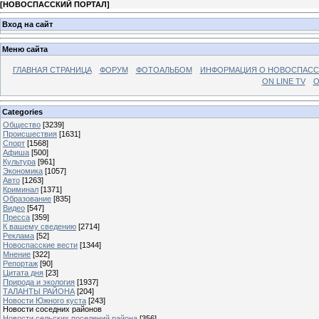
[
НОВОСПАССКИЙ ПОРТАЛ
]
Вход на сайт
Меню сайта
ГЛАВНАЯ СТРАНИЦА
ФОРУМ
ФОТОАЛЬБОМ
ИНФОРМАЦИЯ О НОВОСПАС
ON LINE TV
О
Categories
Общество
[3239]
Происшествия
[1631]
Спорт
[1568]
Афиша
[500]
Культура
[961]
Экономика
[1057]
Авто
[1263]
Криминал
[1371]
Образование
[835]
Видео
[547]
Пресса
[359]
К вашему сведению
[2714]
Реклама
[52]
Новоспасские вести
[1344]
Мнение
[322]
Репортаж
[90]
Цитата дня
[23]
Природа и экология
[1937]
ТАЛАНТЫ РАЙОНА
[204]
Новости Южного куста
[243]
Новости соседних районов
Новости сельских поселений района
[356]