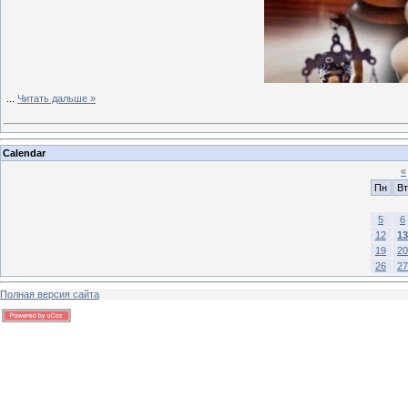
...
Читать дальше »
Calendar
«
Пн
Вт
5
6
12
13
19
20
26
27
Полная версия сайта