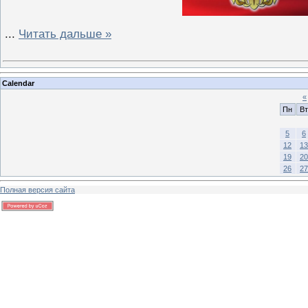
...
Читать дальше »
Calendar
«
Пн
Вт
5
6
12
13
19
20
26
27
Полная версия сайта