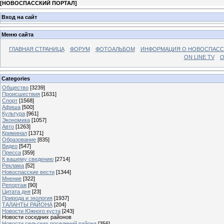
[
НОВОСПАССКИЙ ПОРТАЛ
]
Вход на сайт
Меню сайта
ГЛАВНАЯ СТРАНИЦА
ФОРУМ
ФОТОАЛЬБОМ
ИНФОРМАЦИЯ О НОВОСПАС
ON LINE TV
О
Categories
Общество
[3239]
Происшествия
[1631]
Спорт
[1568]
Афиша
[500]
Культура
[961]
Экономика
[1057]
Авто
[1263]
Криминал
[1371]
Образование
[835]
Видео
[547]
Пресса
[359]
К вашему сведению
[2714]
Реклама
[52]
Новоспасские вести
[1344]
Мнение
[322]
Репортаж
[90]
Цитата дня
[23]
Природа и экология
[1937]
ТАЛАНТЫ РАЙОНА
[204]
Новости Южного куста
[243]
Новости соседних районов
Новости сельских поселений района
[356]