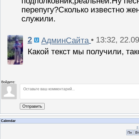
подполковник,реальней.Ну песн
перепугу?Сколько известно же
служили.
2
• 13:32, 22.0
АдминСайта
Какой текст мы получили, та
Войдите:
Отправить
Calendar
«
Пн
Вт