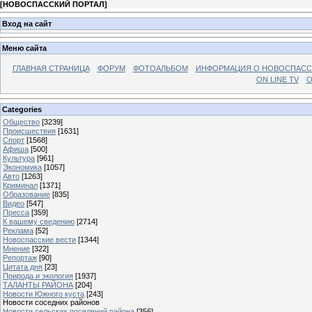
[
НОВОСПАССКИЙ ПОРТАЛ
]
Вход на сайт
Меню сайта
ГЛАВНАЯ СТРАНИЦА
ФОРУМ
ФОТОАЛЬБОМ
ИНФОРМАЦИЯ О НОВОСПАС
ON LINE TV
О
Categories
Общество
[3239]
Происшествия
[1631]
Спорт
[1568]
Афиша
[500]
Культура
[961]
Экономика
[1057]
Авто
[1263]
Криминал
[1371]
Образование
[835]
Видео
[547]
Пресса
[359]
К вашему сведению
[2714]
Реклама
[52]
Новоспасские вести
[1344]
Мнение
[322]
Репортаж
[90]
Цитата дня
[23]
Природа и экология
[1937]
ТАЛАНТЫ РАЙОНА
[204]
Новости Южного куста
[243]
Новости соседних районов
Новости сельских поселений района
[356]