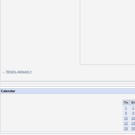
...
Читать дальше »
Calendar
Пн
Вт
1
2
8
9
15
16
22
23
29
30