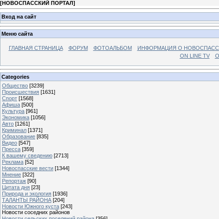
[
НОВОСПАССКИЙ ПОРТАЛ
]
Вход на сайт
Меню сайта
ГЛАВНАЯ СТРАНИЦА
ФОРУМ
ФОТОАЛЬБОМ
ИНФОРМАЦИЯ О НОВОСПАС
ON LINE TV
О
Categories
Общество
[3239]
Происшествия
[1631]
Спорт
[1568]
Афиша
[500]
Культура
[961]
Экономика
[1056]
Авто
[1261]
Криминал
[1371]
Образование
[835]
Видео
[547]
Пресса
[359]
К вашему сведению
[2713]
Реклама
[52]
Новоспасские вести
[1344]
Мнение
[322]
Репортаж
[90]
Цитата дня
[23]
Природа и экология
[1936]
ТАЛАНТЫ РАЙОНА
[204]
Новости Южного куста
[243]
Новости соседних районов
Новости сельских поселений района
[356]