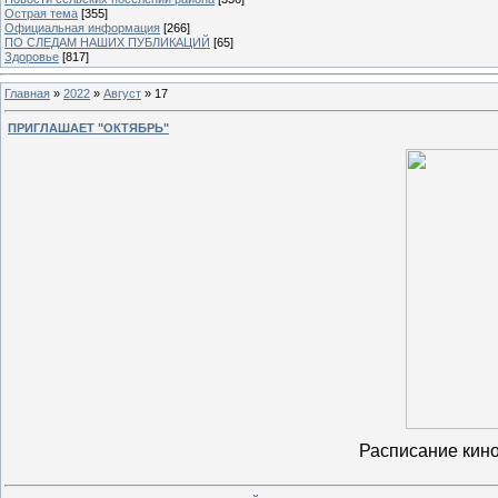
Острая тема
[355]
Официальная информация
[266]
ПО СЛЕДАМ НАШИХ ПУБЛИКАЦИЙ
[65]
Здоровье
[817]
Главная
»
2022
»
Август
»
17
ПРИГЛАШАЕТ "ОКТЯБРЬ"
Расписание кин