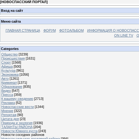
[
НОВОСПАССКИЙ ПОРТАЛ
]
Вход на сайт
Меню сайта
ГЛАВНАЯ СТРАНИЦА
ФОРУМ
ФОТОАЛЬБОМ
ИНФОРМАЦИЯ О НОВОСПАС
ON LINE TV
О
Categories
Общество
[3239]
Происшествия
[1631]
Спорт
[1568]
Афиша
[500]
Культура
[961]
Экономика
[1056]
Авто
[1261]
Криминал
[1371]
Образование
[835]
Видео
[547]
Пресса
[359]
К вашему сведению
[2713]
Реклама
[52]
Новоспасские вести
[1344]
Мнение
[322]
Репортаж
[90]
Цитата дня
[23]
Природа и экология
[1936]
ТАЛАНТЫ РАЙОНА
[204]
Новости Южного куста
[243]
Новости соседних районов
Новости сельских поселений района
[356]