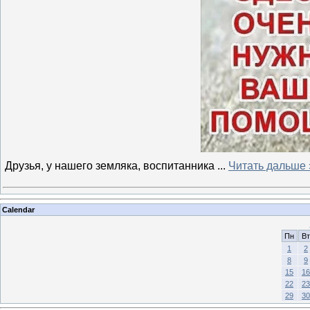
Друзья, у нашего земляка, воспитанника
...
Читать дальше 
Calendar
Пн
Вт
1
2
8
9
15
16
22
23
29
30