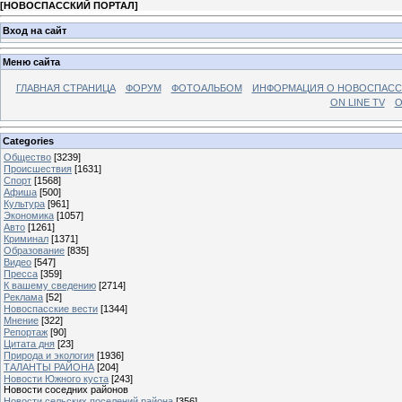
[
НОВОСПАССКИЙ ПОРТАЛ
]
Вход на сайт
Меню сайта
ГЛАВНАЯ СТРАНИЦА
ФОРУМ
ФОТОАЛЬБОМ
ИНФОРМАЦИЯ О НОВОСПАС
ON LINE TV
О
Categories
Общество
[3239]
Происшествия
[1631]
Спорт
[1568]
Афиша
[500]
Культура
[961]
Экономика
[1057]
Авто
[1261]
Криминал
[1371]
Образование
[835]
Видео
[547]
Пресса
[359]
К вашему сведению
[2714]
Реклама
[52]
Новоспасские вести
[1344]
Мнение
[322]
Репортаж
[90]
Цитата дня
[23]
Природа и экология
[1936]
ТАЛАНТЫ РАЙОНА
[204]
Новости Южного куста
[243]
Новости соседних районов
Новости сельских поселений района
[356]