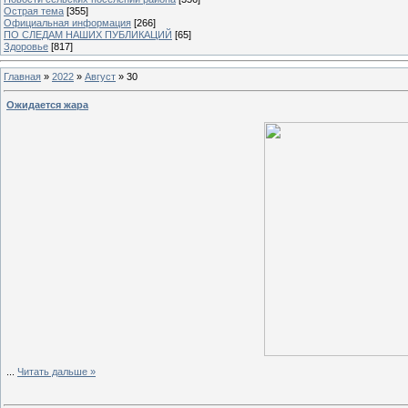
Острая тема
[355]
Официальная информация
[266]
ПО СЛЕДАМ НАШИХ ПУБЛИКАЦИЙ
[65]
Здоровье
[817]
Главная
»
2022
»
Август
»
30
Ожидается жара
...
Читать дальше »