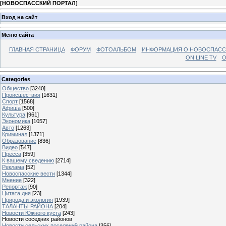
[
НОВОСПАССКИЙ ПОРТАЛ
]
Вход на сайт
Меню сайта
ГЛАВНАЯ СТРАНИЦА
ФОРУМ
ФОТОАЛЬБОМ
ИНФОРМАЦИЯ О НОВОСПАС
ON LINE TV
О
Categories
Общество
[3240]
Происшествия
[1631]
Спорт
[1568]
Афиша
[500]
Культура
[961]
Экономика
[1057]
Авто
[1263]
Криминал
[1371]
Образование
[836]
Видео
[547]
Пресса
[359]
К вашему сведению
[2714]
Реклама
[52]
Новоспасские вести
[1344]
Мнение
[322]
Репортаж
[90]
Цитата дня
[23]
Природа и экология
[1939]
ТАЛАНТЫ РАЙОНА
[204]
Новости Южного куста
[243]
Новости соседних районов
Новости сельских поселений района
[356]