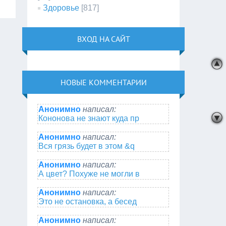
Здоровье
[817]
ВХОД НА САЙТ
НОВЫЕ КОММЕНТАРИИ
Анонимно
написал:
Кононова не знают куда пр
Анонимно
написал:
Вся грязь будет в этом &q
Анонимно
написал:
А цвет? Похуже не могли в
Анонимно
написал:
Это не остановка, а бесед
Анонимно
написал: