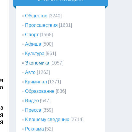
Общество
[3240]
Происшествия
[1631]
Спорт
[1568]
Афиша
[500]
Культура
[961]
Экономика
[1057]
Авто
[1263]
я
Криминал
[1371]
по
Образование
[836]
Видео
[547]
а
Пресса
[359]
я
К вашему сведению
[2714]
я
Реклама
[52]