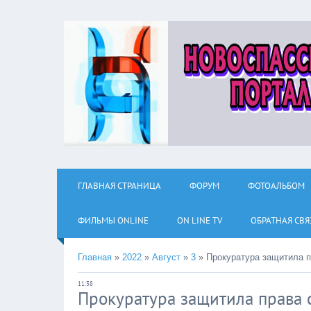
ГЛАВНАЯ СТРАНИЦА
ФОРУМ
ФОТОАЛЬБОМ
ФИЛЬМЫ ОNLINE
ON LINE TV
ОБРАТНАЯ СВЯ
Главная
»
2022
»
Август
»
3
»
Прокуратура защитила п
11:38
Прокуратура защитила права 