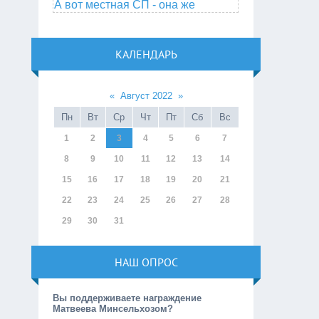
А вот местная СП - она же
КАЛЕНДАРЬ
«
Август 2022
»
Пн
Вт
Ср
Чт
Пт
Сб
Вс
1
2
3
4
5
6
7
8
9
10
11
12
13
14
15
16
17
18
19
20
21
22
23
24
25
26
27
28
29
30
31
НАШ ОПРОС
Вы поддерживаете награждение
Матвеева Минсельхозом?