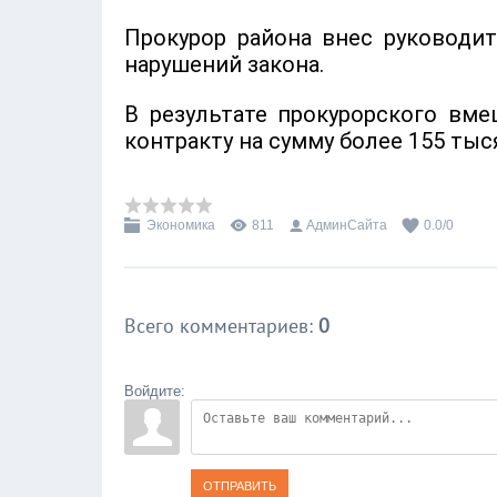
Прокурор района внес руководи
нарушений закона.
В результате прокурорского вм
контракту на сумму более 155 ты
Экономика
811
АдминСайта
0.0
/
0
Всего комментариев
:
0
Войдите:
ОТПРАВИТЬ