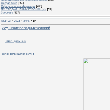
Острая тема
[355]
Официальная информация
[266]
ПО СЛЕДАМ НАШИХ ПУБЛИКАЦИЙ
[65]
Здоровье
[817]
Главная
»
2022
»
Июль
»
10
УХУДШЕНИЕ ПОГОДНЫХ УСЛОВИЙ
...
Читать дальше »
Успех начинается с УлГУ