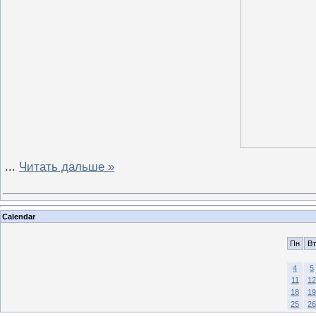
...
Читать дальше »
Calendar
Пн
Вт
4
5
11
12
18
19
25
26