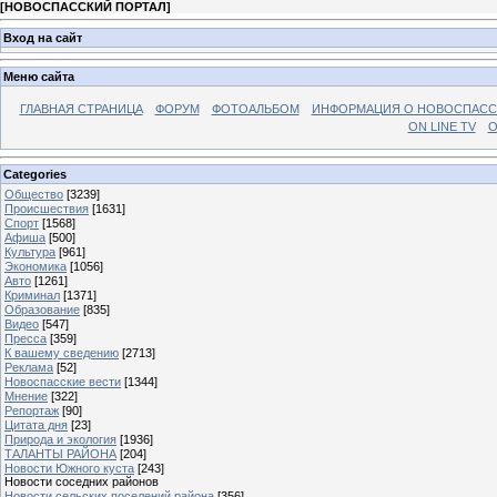
[
НОВОСПАССКИЙ ПОРТАЛ
]
Вход на сайт
Меню сайта
ГЛАВНАЯ СТРАНИЦА
ФОРУМ
ФОТОАЛЬБОМ
ИНФОРМАЦИЯ О НОВОСПАС
ON LINE TV
О
Categories
Общество
[3239]
Происшествия
[1631]
Спорт
[1568]
Афиша
[500]
Культура
[961]
Экономика
[1056]
Авто
[1261]
Криминал
[1371]
Образование
[835]
Видео
[547]
Пресса
[359]
К вашему сведению
[2713]
Реклама
[52]
Новоспасские вести
[1344]
Мнение
[322]
Репортаж
[90]
Цитата дня
[23]
Природа и экология
[1936]
ТАЛАНТЫ РАЙОНА
[204]
Новости Южного куста
[243]
Новости соседних районов
Новости сельских поселений района
[356]