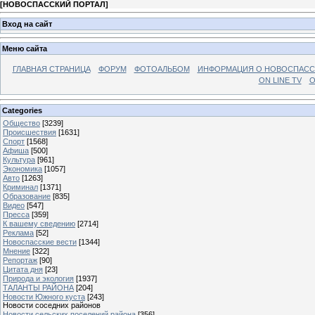
[
НОВОСПАССКИЙ ПОРТАЛ
]
Вход на сайт
Меню сайта
ГЛАВНАЯ СТРАНИЦА
ФОРУМ
ФОТОАЛЬБОМ
ИНФОРМАЦИЯ О НОВОСПАС
ON LINE TV
О
Categories
Общество
[3239]
Происшествия
[1631]
Спорт
[1568]
Афиша
[500]
Культура
[961]
Экономика
[1057]
Авто
[1263]
Криминал
[1371]
Образование
[835]
Видео
[547]
Пресса
[359]
К вашему сведению
[2714]
Реклама
[52]
Новоспасские вести
[1344]
Мнение
[322]
Репортаж
[90]
Цитата дня
[23]
Природа и экология
[1937]
ТАЛАНТЫ РАЙОНА
[204]
Новости Южного куста
[243]
Новости соседних районов
Новости сельских поселений района
[356]