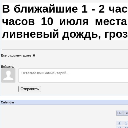
В ближайшие 1 - 2 час
часов 10 июля места
ливневый дождь, гроз
Всего комментариев
:
0
Войдите:
Отправить
Calendar
Пн
Вт
4
5
11
12