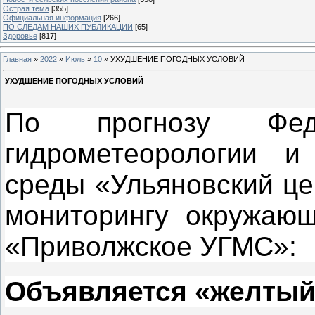
Острая тема
[355]
Официальная информация
[266]
ПО СЛЕДАМ НАШИХ ПУБЛИКАЦИЙ
[65]
Здоровье
[817]
Главная
»
2022
»
Июль
»
10
» УХУДШЕНИЕ ПОГОДНЫХ УСЛОВИЙ
УХУДШЕНИЕ ПОГОДНЫХ УСЛОВИЙ
По прогнозу Фед
гидрометеорологии и
среды «Ульяновский це
мониторингу окружаю
«Приволжское УГМС»:
Объявляется «желтый