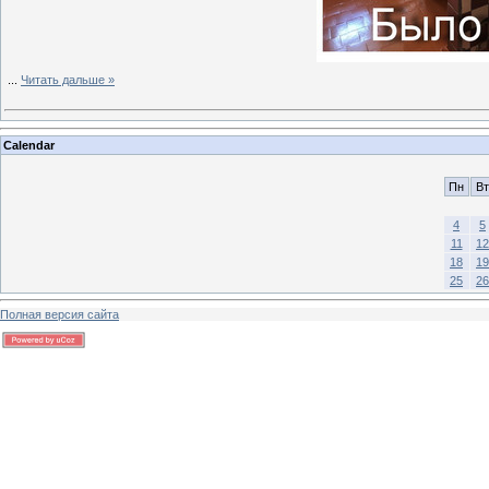
...
Читать дальше »
Calendar
Пн
Вт
4
5
11
12
18
19
25
26
Полная версия сайта