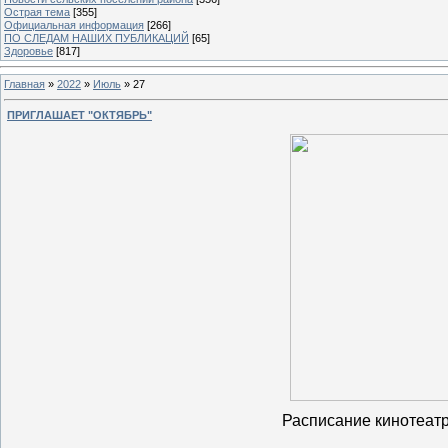
Острая тема
[355]
Официальная информация
[266]
ПО СЛЕДАМ НАШИХ ПУБЛИКАЦИЙ
[65]
Здоровье
[817]
Главная
»
2022
»
Июль
»
27
ПРИГЛАШАЕТ "ОКТЯБРЬ"
Расписание кинотеат