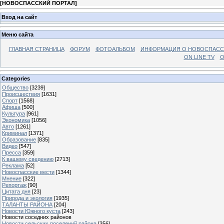
[
НОВОСПАССКИЙ ПОРТАЛ
]
Вход на сайт
Меню сайта
ГЛАВНАЯ СТРАНИЦА
ФОРУМ
ФОТОАЛЬБОМ
ИНФОРМАЦИЯ О НОВОСПАС
ON LINE TV
О
Categories
Общество
[3239]
Происшествия
[1631]
Спорт
[1568]
Афиша
[500]
Культура
[961]
Экономика
[1056]
Авто
[1261]
Криминал
[1371]
Образование
[835]
Видео
[547]
Пресса
[359]
К вашему сведению
[2713]
Реклама
[52]
Новоспасские вести
[1344]
Мнение
[322]
Репортаж
[90]
Цитата дня
[23]
Природа и экология
[1935]
ТАЛАНТЫ РАЙОНА
[204]
Новости Южного куста
[243]
Новости соседних районов
Новости сельских поселений района
[356]