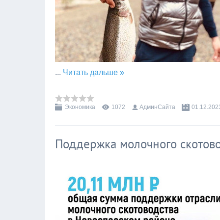
...
Читать дальше »
Экономика
1072
АдминСайта
01.12.202
Поддержка молочного скотово