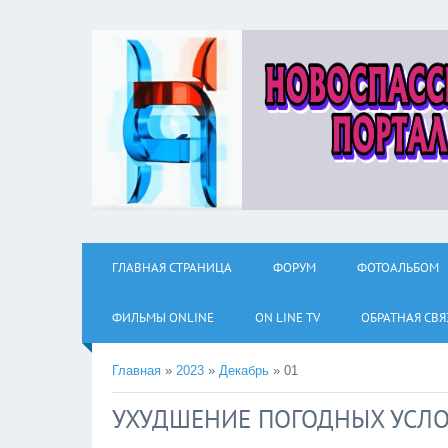
ГЛАВНАЯ СТРАНИЦА
ФОРУМ
ФОТОАЛЬБОМ
ФИЛЬМЫ ОNLINE
ON LINE TV
ОБРАТНАЯ СВЯ
Главная
»
2023
»
Декабрь
»
01
УХУДШЕНИЕ ПОГОДНЫХ УСЛ