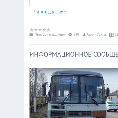
...
Читать дальше »
Природа и экология
838
АдминСайта
01
ИНФОРМАЦИОННОЕ СООБЩ