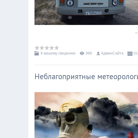
.
К вашему сведению
986
АдминСайта
01
Неблагоприятные метеоролог