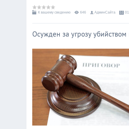
К вашему сведению
646
АдминСайта
01
Осужден за угрозу убийством