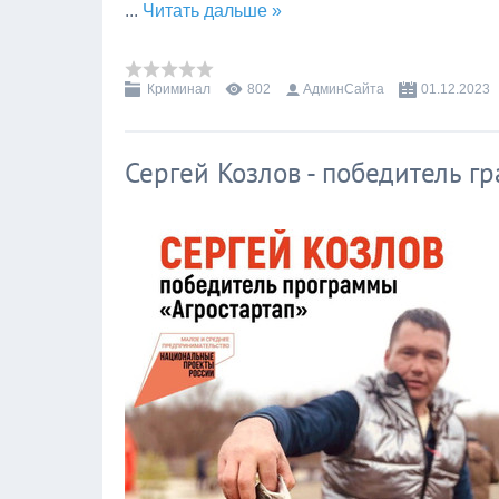
...
Читать дальше »
Криминал
802
АдминСайта
01.12.2023
Сергей Козлов - победитель гр