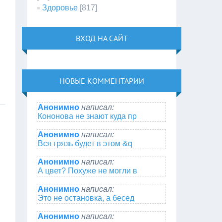
Здоровье
[817]
ВХОД НА САЙТ
НОВЫЕ КОММЕНТАРИИ
Анонимно
написал:
Кононова не знают куда пр
Анонимно
написал:
Вся грязь будет в этом &q
Анонимно
написал:
А цвет? Похуже не могли в
Анонимно
написал:
Это не остановка, а бесед
Анонимно
написал: