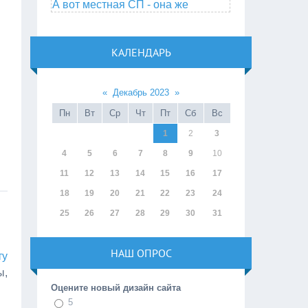
А вот местная СП - она же
КАЛЕНДАРЬ
«
Декабрь 2023
»
Пн
Вт
Ср
Чт
Пт
Сб
Вс
1
2
3
4
5
6
7
8
9
10
11
12
13
14
15
16
17
18
19
20
21
22
23
24
25
26
27
28
29
30
31
НАШ ОПРОС
ту
ы,
Оцените новый дизайн сайта
5