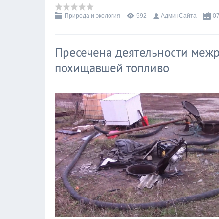
Природа и экология
592
АдминСайта
07
Пресечена деятельности меж
похищавшей топливо