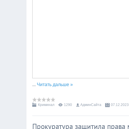
...
Читать дальше »
Криминал
1290
АдминСайта
07.12.2023
Прокуратура защитила права 