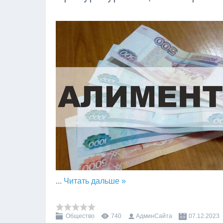
...
Читать дальше »
Общество
740
АдминСайта
07.12.2023