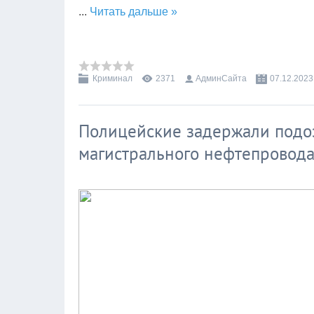
...
Читать дальше »
Криминал
2371
АдминСайта
07.12.2023
Полицейские задержали подо
магистрального нефтепровод