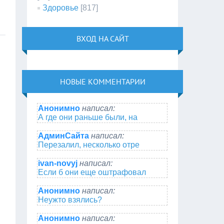
Здоровье
[817]
ВХОД НА САЙТ
НОВЫЕ КОММЕНТАРИИ
Анонимно
написал:
А где они раньше были, на
АдминСайта
написал:
Перезалил, несколько отре
ivan-novyj
написал:
Если б они еще оштрафовал
Анонимно
написал:
Неужто взялись?
Анонимно
написал: