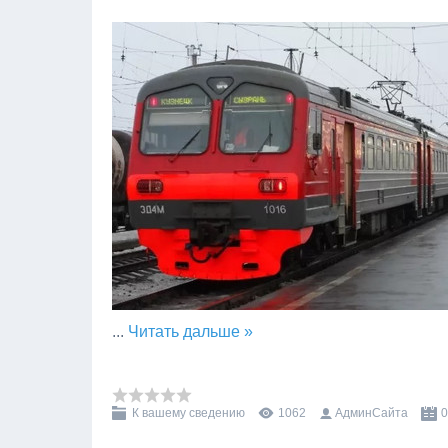
...
Читать дальше »
К вашему сведению
1062
АдминСайта
0