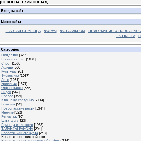
[
НОВОСПАССКИЙ ПОРТАЛ
]
Вход на сайт
Меню сайта
ГЛАВНАЯ СТРАНИЦА
ФОРУМ
ФОТОАЛЬБОМ
ИНФОРМАЦИЯ О НОВОСПАС
ON LINE TV
О
Categories
Общество
[3239]
Происшествия
[1631]
Спорт
[1568]
Афиша
[500]
Культура
[961]
Экономика
[1057]
Авто
[1261]
Криминал
[1371]
Образование
[835]
Видео
[547]
Пресса
[359]
К вашему сведению
[2714]
Реклама
[52]
Новоспасские вести
[1344]
Мнение
[322]
Репортаж
[90]
Цитата дня
[23]
Природа и экология
[1936]
ТАЛАНТЫ РАЙОНА
[204]
Новости Южного куста
[243]
Новости соседних районов
Новости сельских поселений района
[356]