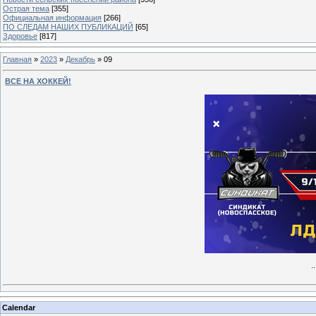
Острая тема
[355]
Официальная информация
[266]
ПО СЛЕДАМ НАШИХ ПУБЛИКАЦИЙ
[65]
Здоровье
[817]
Главная
»
2023
»
Декабрь
»
09
ВСЕ НА ХОККЕЙ!
.
Calendar