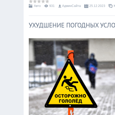
Авто
931
АдминСайта
25.12.2023
УХУДШЕНИЕ ПОГОДНЫХ УСЛ