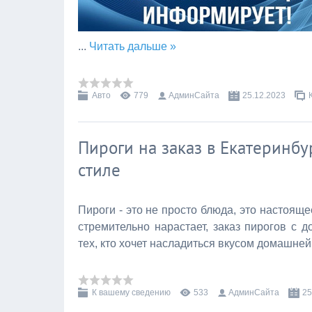
...
Читать дальше »
Авто
779
АдминСайта
25.12.2023
Пироги на заказ в Екатеринбу
стиле
Пироги - это не просто блюда, это настоящ
стремительно нарастает, заказ пирогов с 
тех, кто хочет насладиться вкусом домашне
К вашему сведению
533
АдминСайта
25