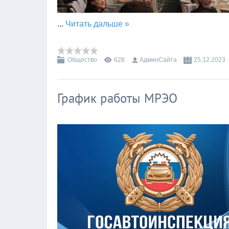
...
Читать дальше »
Общество
628
АдминСайта
25.12.2023
График работы МРЭО