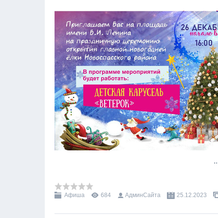
.
Афиша
684
АдминСайта
25.12.2023