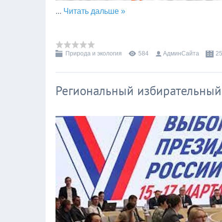
...
Читать дальше »
Природа и экология
584
АдминСайта
25
Региональный избирательный