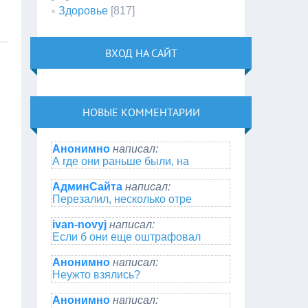
Здоровье
[817]
ВХОД НА САЙТ
НОВЫЕ КОММЕНТАРИИ
Анонимно
написал:
А где они раньше были, на
АдминСайта
написал:
Перезалил, несколько отре
ivan-novyj
написал:
Если б они еще оштрафовал
Анонимно
написал:
Неужто взялись?
Анонимно
написал: