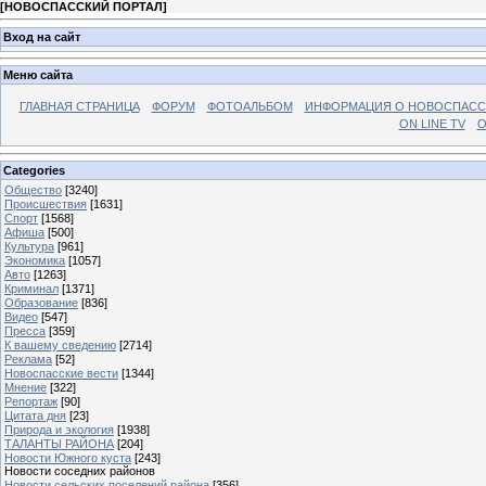
[
НОВОСПАССКИЙ ПОРТАЛ
]
Вход на сайт
Меню сайта
ГЛАВНАЯ СТРАНИЦА
ФОРУМ
ФОТОАЛЬБОМ
ИНФОРМАЦИЯ О НОВОСПАС
ON LINE TV
О
Categories
Общество
[3240]
Происшествия
[1631]
Спорт
[1568]
Афиша
[500]
Культура
[961]
Экономика
[1057]
Авто
[1263]
Криминал
[1371]
Образование
[836]
Видео
[547]
Пресса
[359]
К вашему сведению
[2714]
Реклама
[52]
Новоспасские вести
[1344]
Мнение
[322]
Репортаж
[90]
Цитата дня
[23]
Природа и экология
[1938]
ТАЛАНТЫ РАЙОНА
[204]
Новости Южного куста
[243]
Новости соседних районов
Новости сельских поселений района
[356]