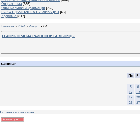
Острая тема
[355]
Официальная информация
[266]
ПО СЛЕДАМ НАШИХ ПУБЛИКАЦИЙ
[65]
Здоровье
[817]
Главная
»
2024
»
Август
»
04
ГРАФИК ПРИЁМА РАЙОННОЙ БОЛЬНИЦЫ
Calendar
Пн
Вт
5
6
12
13
19
20
26
27
Полная версия сайта