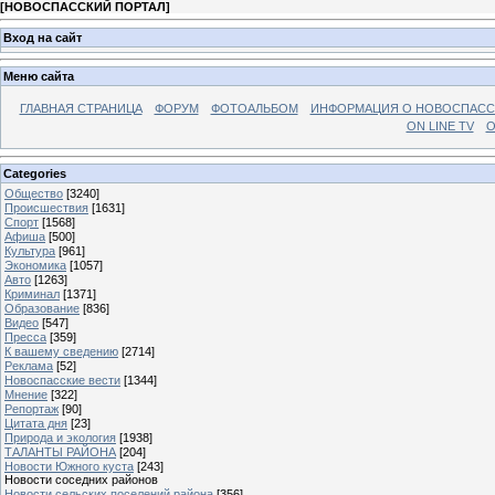
[
НОВОСПАССКИЙ ПОРТАЛ
]
Вход на сайт
Меню сайта
ГЛАВНАЯ СТРАНИЦА
ФОРУМ
ФОТОАЛЬБОМ
ИНФОРМАЦИЯ О НОВОСПАС
ON LINE TV
О
Categories
Общество
[3240]
Происшествия
[1631]
Спорт
[1568]
Афиша
[500]
Культура
[961]
Экономика
[1057]
Авто
[1263]
Криминал
[1371]
Образование
[836]
Видео
[547]
Пресса
[359]
К вашему сведению
[2714]
Реклама
[52]
Новоспасские вести
[1344]
Мнение
[322]
Репортаж
[90]
Цитата дня
[23]
Природа и экология
[1938]
ТАЛАНТЫ РАЙОНА
[204]
Новости Южного куста
[243]
Новости соседних районов
Новости сельских поселений района
[356]