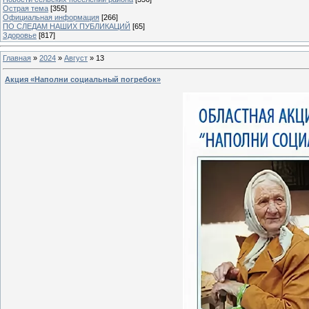
Острая тема
[355]
Официальная информация
[266]
ПО СЛЕДАМ НАШИХ ПУБЛИКАЦИЙ
[65]
Здоровье
[817]
Главная
»
2024
»
Август
»
13
Акция «Наполни социальный погребок»