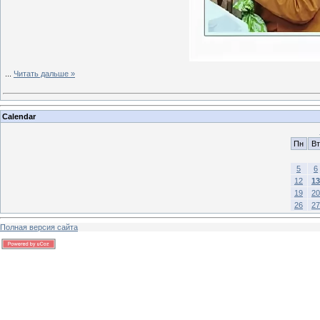
...
Читать дальше »
Calendar
Пн
Вт
5
6
12
13
19
20
26
27
Полная версия сайта