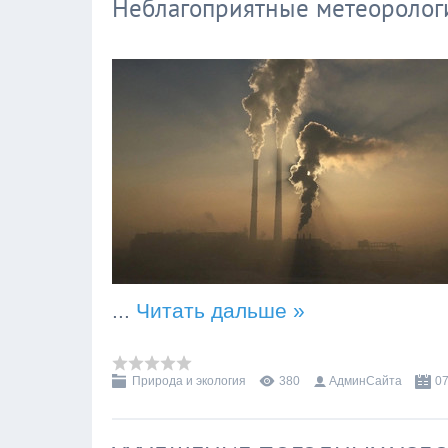
Неблагоприятные метеоролог
...
Читать дальше »
Природа и экология
380
АдминСайта
07