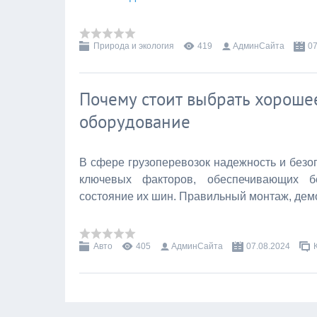
Природа и экология
419
АдминСайта
07
Почему стоит выбрать хорош
оборудование
В сфере грузоперевозок надежность и безо
ключевых факторов, обеспечивающих б
состояние их шин. Правильный монтаж, дем
Авто
405
АдминСайта
07.08.2024