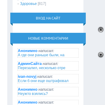
Здоровье
[817]
ВХОД НА САЙТ
НОВЫЕ КОММЕНТАРИИ
Анонимно
написал:
А где они раньше были, на
АдминСайта
написал:
Перезалил, несколько отре
ivan-novyj
написал:
Если б они еще оштрафовал
Анонимно
написал:
Неужто взялись?
Анонимно
написал: