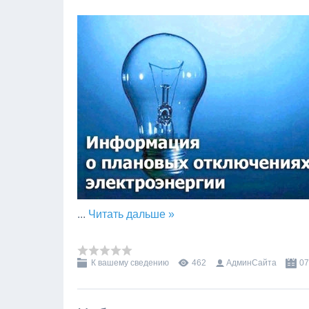
...
Читать дальше »
К вашему сведению
462
АдминСайта
07