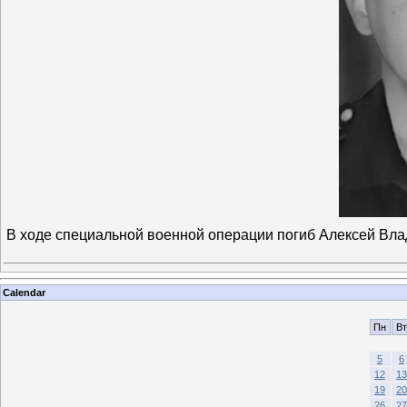
В ходе специальной военной операции погиб Алексей В
Calendar
Пн
Вт
5
6
12
13
19
20
26
27