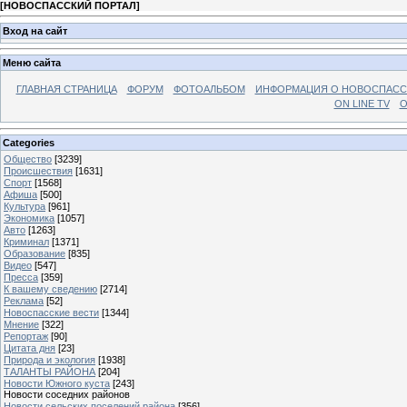
[
НОВОСПАССКИЙ ПОРТАЛ
]
Вход на сайт
Меню сайта
ГЛАВНАЯ СТРАНИЦА
ФОРУМ
ФОТОАЛЬБОМ
ИНФОРМАЦИЯ О НОВОСПАС
ON LINE TV
О
Categories
Общество
[3239]
Происшествия
[1631]
Спорт
[1568]
Афиша
[500]
Культура
[961]
Экономика
[1057]
Авто
[1263]
Криминал
[1371]
Образование
[835]
Видео
[547]
Пресса
[359]
К вашему сведению
[2714]
Реклама
[52]
Новоспасские вести
[1344]
Мнение
[322]
Репортаж
[90]
Цитата дня
[23]
Природа и экология
[1938]
ТАЛАНТЫ РАЙОНА
[204]
Новости Южного куста
[243]
Новости соседних районов
Новости сельских поселений района
[356]