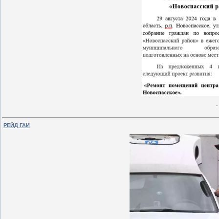
.
РЕЙД ГАИ