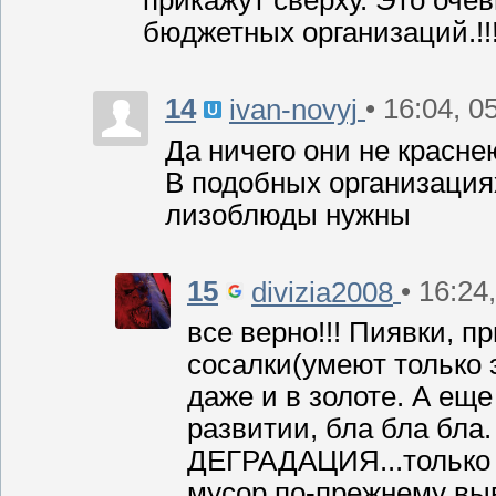
прикажут сверху. Это оче
бюджетных организаций.!!
14
• 16:04, 0
ivan-novyj
Да ничего они не краснею
В подобных организация
лизоблюды нужны
15
• 16:24
divizia2008
все верно!!! Пиявки, п
сосалки(умеют только э
даже и в золоте. А еще
развитии, бла бла б
ДЕГРАДАЦИЯ...только 
мусор по-прежнему выв