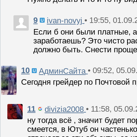
9
• 19:55, 01.09
ivan-novyj
Если б они были платные, а
заработаешь? Это чисто рас
должно быть. Снести проще
10
• 09:52, 05.0
АдминСайта
Сегодня грейдер по Почтовой п
11
• 11:58, 05.09
divizia2008
ну тогда всё , значит будет 
смеется, в Ютуб он частенько б