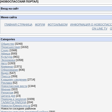
[
НОВОСПАССКИЙ ПОРТАЛ
]
Вход на сайт
Меню сайта
ГЛАВНАЯ СТРАНИЦА
ФОРУМ
ФОТОАЛЬБОМ
ИНФОРМАЦИЯ О НОВОСПАС
ON LINE TV
О
Categories
Общество
[3240]
Происшествия
[1632]
Спорт
[1568]
Афиша
[500]
Культура
[961]
Экономика
[1058]
Авто
[1263]
Криминал
[1371]
Образование
[836]
Видео
[547]
Пресса
[359]
К вашему сведению
[2714]
Реклама
[52]
Новоспасские вести
[1344]
Мнение
[322]
Репортаж
[90]
Цитата дня
[23]
Природа и экология
[1939]
ТАЛАНТЫ РАЙОНА
[204]
Новости Южного куста
[243]
Новости соседних районов
Новости сельских поселений района
[356]