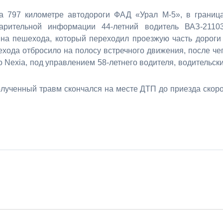
на 797 километре автодороги ФАД «Урал М-5», в границ
арительной информации 44-летний водитель ВАЗ-2110
 на пешехода, который переходил проезжую часть дороги
ехода отбросило на полосу встречного движения, после че
 Nexia, под управлением 58-летнего водителя, водительск
олученный травм скончался на месте ДТП до приезда скор