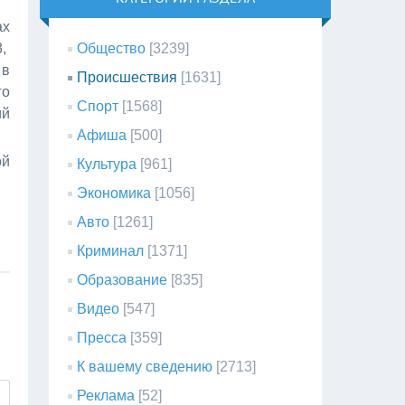
ах
3,
Общество
[3239]
 в
Происшествия
[1631]
го
Спорт
[1568]
ий
Афиша
[500]
ой
Культура
[961]
Экономика
[1056]
Авто
[1261]
Криминал
[1371]
Образование
[835]
Видео
[547]
Пресса
[359]
К вашему сведению
[2713]
Реклама
[52]