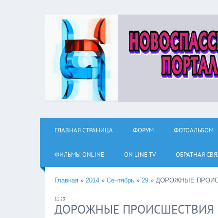
ГЛАВНАЯ СТРАНИЦА
ФОРУМ
ФОТОАЛЬБОМ
ФИЛЬМЫ ОNLINE
ON LINE TV
ОБРАТНАЯ СВЯ
Главная
»
2014
»
Сентябрь
»
29
»
ДОРОЖНЫЕ ПРОИС
11:23
ДОРОЖНЫЕ ПРОИСШЕСТВИЯ 