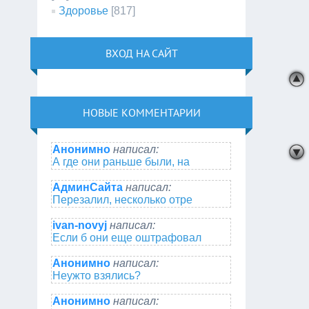
Здоровье
[817]
ВХОД НА САЙТ
НОВЫЕ КОММЕНТАРИИ
Анонимно
написал:
А где они раньше были, на
АдминСайта
написал:
Перезалил, несколько отре
ivan-novyj
написал:
Если б они еще оштрафовал
Анонимно
написал:
Неужто взялись?
Анонимно
написал: