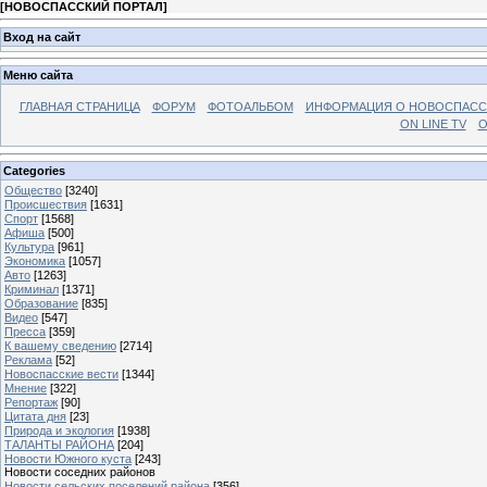
[
НОВОСПАССКИЙ ПОРТАЛ
]
Вход на сайт
Меню сайта
ГЛАВНАЯ СТРАНИЦА
ФОРУМ
ФОТОАЛЬБОМ
ИНФОРМАЦИЯ О НОВОСПАС
ON LINE TV
О
Categories
Общество
[3240]
Происшествия
[1631]
Спорт
[1568]
Афиша
[500]
Культура
[961]
Экономика
[1057]
Авто
[1263]
Криминал
[1371]
Образование
[835]
Видео
[547]
Пресса
[359]
К вашему сведению
[2714]
Реклама
[52]
Новоспасские вести
[1344]
Мнение
[322]
Репортаж
[90]
Цитата дня
[23]
Природа и экология
[1938]
ТАЛАНТЫ РАЙОНА
[204]
Новости Южного куста
[243]
Новости соседних районов
Новости сельских поселений района
[356]