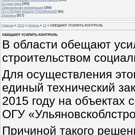
Острая тема
[355]
Официальная информация
[266]
ПО СЛЕДАМ НАШИХ ПУБЛИКАЦИЙ
[65]
Здоровье
[817]
Главная
»
2015
»
Апрель
»
15
» ОБЕЩАЮТ УСИЛИТЬ КОНТРОЛЬ
ОБЕЩАЮТ УСИЛИТЬ КОНТРОЛЬ
В области обещают уси
строительством социал
Для осуществления этог
единый технический за
2015 году на объектах 
ОГУ «Ульяновскоблстро
Причиной такого решен